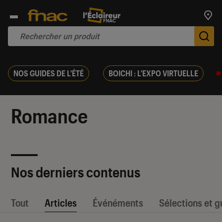
Trouv
De
NOS GUIDES DE L'ÉTÉ
BOICHI : L'EXPO VIRTUELLE
Romance
Nos derniers contenus
Tout
Articles
Événéments
Sélections et g