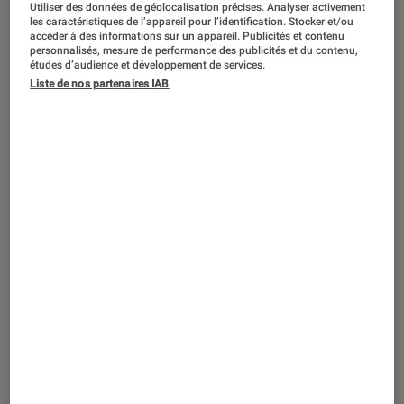
Utiliser des données de géolocalisation précises. Analyser activement
ACTU
les caractéristiques de l’appareil pour l’identification. Stocker et/ou
accéder à des informations sur un appareil. Publicités et contenu
Séries
•
16 juil. 2026
personnalisés, mesure de performance des publicités et du contenu,
Heartstopper
: comment se terminait la
études d’audience et développement de services.
saison 3 ?
Liste de nos partenaires IAB