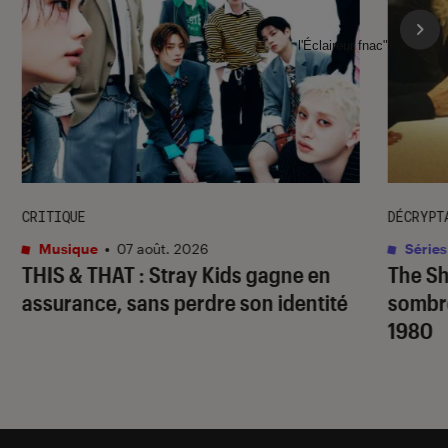
l'Éclaireur fnac">
CRITIQUE
DÉCRYPT
Musique
•
07 août. 2026
Séries
THIS & THAT
: Stray Kids gagne en
The S
assurance, sans perdre son identité
sombr
1980