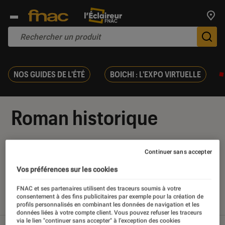
Trouv
De
NOS GUIDES DE L'ÉTÉ
BOICHI : L'EXPO VIRTUELLE
Roman historique
Continuer sans accepter
Vos préférences sur les cookies
Nos derniers contenus
FNAC et ses partenaires utilisent des traceurs soumis à votre
consentement à des fins publicitaires par exemple pour la création de
Tout
Articles
Sélections et guides
profils personnalisés en combinant les données de navigation et les
données liées à votre compte client. Vous pouvez refuser les traceurs
via le lien "continuer sans accepter" à l’exception des cookies