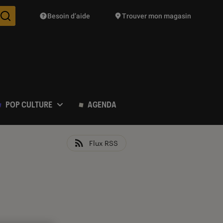
Besoin d’aide
Trouver mon magasin
Des suggestions de produits vont vous être proposées pendant vo
POP CULTURE
AGENDA
Flux RSS