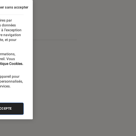
er sans accepter
ires par
es données
 à l’exception
re navigation
te, et pour
ormations,
reil. Vous
tique Cookies.
appareil pour
 personnalisés,
rvices.
ACCEPTE