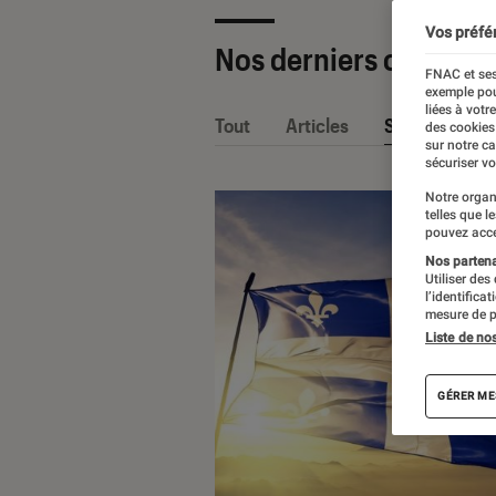
Vos préfé
Nos derniers contenu
FNAC et ses
exemple pou
liées à votr
Tout
Articles
Sélections et
des cookies
sur notre c
sécuriser vo
Notre organ
telles que l
pouvez acce
Nos partenai
Utiliser des
l’identifica
mesure de p
Liste de no
GÉRER ME