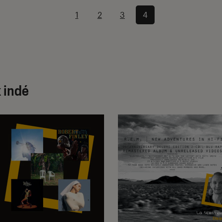
1
2
3
4
k indé