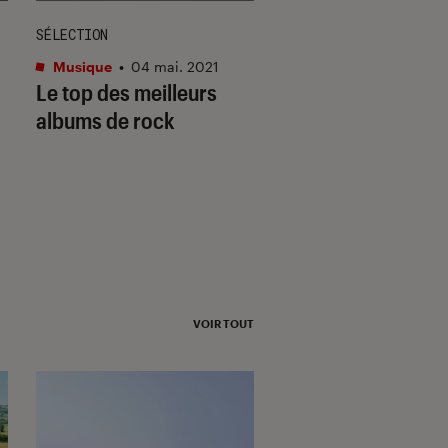
SÉLECTION
SÉLECTION
Musique
•
04 mai. 2021
Musique
•
18 oct. 20
Le top des meilleurs
La musique, une
albums de rock
histoire de famille 
plus grandes fratr
musiciens
VOIR TOUT