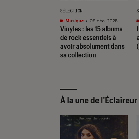
ION
SÉLECTION
S
que
•
17 avr. 2026
Musique
•
09 déc. 2025
 platine : les
Vinyles : les 15 albums
eures recos
de rock essentiels à
es d’Axel, créateur
avoir absolument dans
nyl3000
sa collection
À la une de
l'Éclaireu