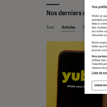
Vos préfé
Nos derniers contenu
FNAC et ses
exemple pou
liées à votr
Tout
Articles
Sélections et
des cookies
sur notre c
sécuriser vo
Notre organ
telles que l
pouvez acce
Nos partenai
Utiliser des
l’identifica
mesure de p
Liste de no
GÉRER ME