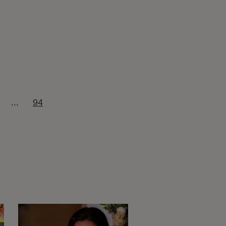
...
94