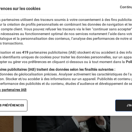
Continu
rences sur les cookies
s
 partenaires utilisent des traceurs soumis à votre consentement à des fins publicita
r la création de profils personnalisés en combinant les données de navigation et l
e compte client. Vous pouvez refuser les traceurs via le lien "continuer sans accepter"
 guides
 nécessaires au fonctionnement optimal de nos services notamment l’aide dans vot
atalogue et la personnalisation des contenus, l’analyse des performances de notre si
s transactions.
isation et ses
419
partenaires publicitaires (IAB) stockent et/ou accèdent à des inf
es identifiants uniques de cookies pour traiter les données personnelles, sur un appa
pter ou gérer vos préférences en cliquant ci-dessous ou à tout moment dans la
Poli
res publicitaires (IAB) traitent des données selon les finalités suivantes :
 données de géolocalisation précises. Analyser activement les caractéristiques de l’
tion. Stocker et/ou accéder à des informations sur un appareil. Publicités et contenu
erformance des publicités et du contenu, études d’audience et développement de se
s partenaires IAB
S PRÉFÉRENCES
J'