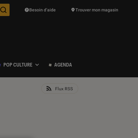
Besoin d’aide
Trouver mon magasin
Des suggestions de produits vont vous être proposées pendant vo
POP CULTURE
AGENDA
Flux RSS