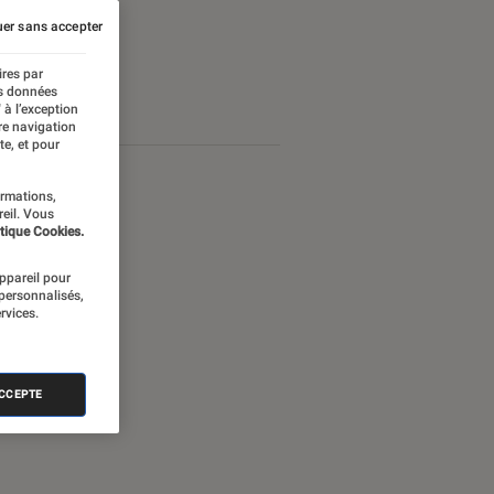
er sans accepter
ires par
es données
 à l’exception
re navigation
te, et pour
ormations,
reil. Vous
tique Cookies.
appareil pour
 personnalisés,
rvices.
ACCEPTE