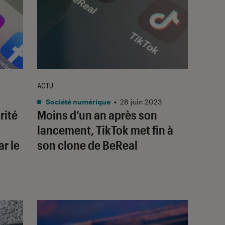
ACTU
Société numérique
•
28 juin 2023
rité
Moins d’un an après son
lancement, TikTok met fin à
r le
son clone de BeReal