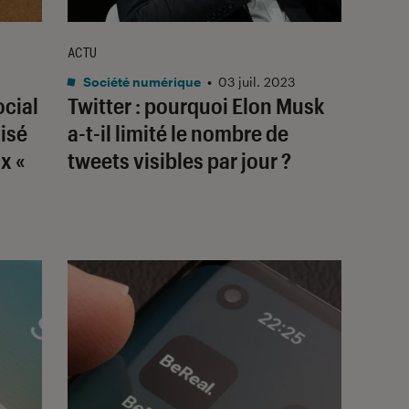
ACTU
Société numérique
•
03 juil. 2023
cial
Twitter : pourquoi Elon Musk
lisé
a-t-il limité le nombre de
x «
tweets visibles par jour ?