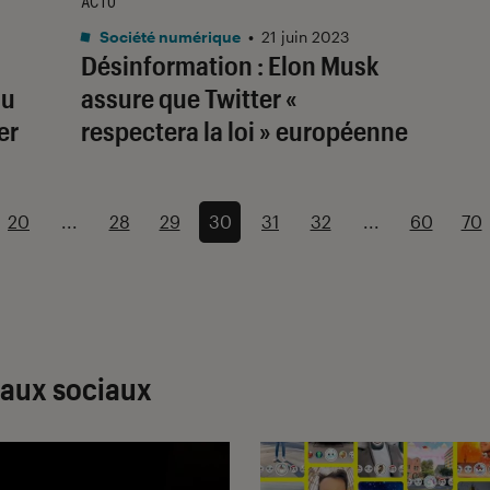
ACTU
Société numérique
•
21 juin 2023
Désinformation : Elon Musk
du
assure que Twitter «
er
respectera la loi » européenne
20
...
28
29
30
31
32
...
60
70
eaux sociaux