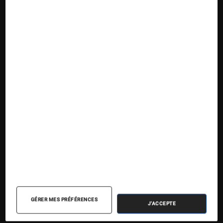
Suivez la Fnac
Nos contenus
Nos flux RSS
Articles
Tests
Dossiers
Sélections et guides
Agenda
GÉRER MES PRÉFÉRENCES
J'ACCEPTE
Podcasts