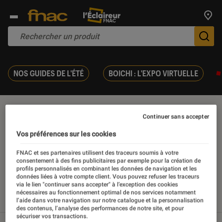
Trouv
De
NOS GUIDES DE L'ÉTÉ
BOICHI : L'EXPO VIRTUELLE
Realme
Continuer sans accepter
Vos préférences sur les cookies
FNAC et ses partenaires utilisent des traceurs soumis à votre
consentement à des fins publicitaires par exemple pour la création de
Nos derniers contenus
profils personnalisés en combinant les données de navigation et les
données liées à votre compte client. Vous pouvez refuser les traceurs
via le lien "continuer sans accepter" à l’exception des cookies
nécessaires au fonctionnement optimal de nos services notamment
Tout
Articles
Sélections et guides
Tests
l’aide dans votre navigation sur notre catalogue et la personnalisation
des contenus, l’analyse des performances de notre site, et pour
sécuriser vos transactions.