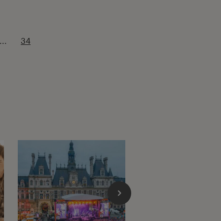
...
34