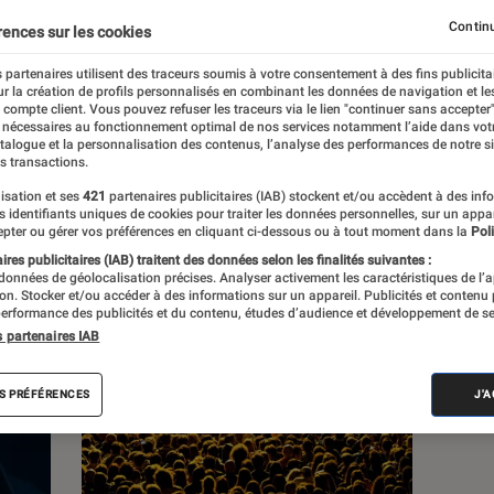
Continu
rences sur les cookies
s
 partenaires utilisent des traceurs soumis à votre consentement à des fins publicita
r la création de profils personnalisés en combinant les données de navigation et l
e compte client. Vous pouvez refuser les traceurs via le lien "continuer sans accepter"
 guides
 nécessaires au fonctionnement optimal de nos services notamment l’aide dans vot
atalogue et la personnalisation des contenus, l’analyse des performances de notre si
s transactions.
isation et ses
421
partenaires publicitaires (IAB) stockent et/ou accèdent à des inf
es identifiants uniques de cookies pour traiter les données personnelles, sur un appa
pter ou gérer vos préférences en cliquant ci-dessous ou à tout moment dans la
Poli
res publicitaires (IAB) traitent des données selon les finalités suivantes :
 données de géolocalisation précises. Analyser activement les caractéristiques de l’
tion. Stocker et/ou accéder à des informations sur un appareil. Publicités et contenu
erformance des publicités et du contenu, études d’audience et développement de se
s partenaires IAB
S PRÉFÉRENCES
J'