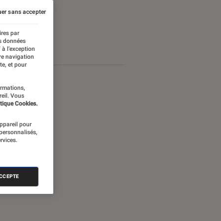
er sans accepter
ires par
es données
 à l’exception
re navigation
te, et pour
ormations,
reil. Vous
tique Cookies.
appareil pour
 personnalisés,
rvices.
ACCEPTE