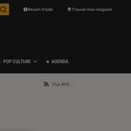
Besoin d’aide
Trouver mon magasin
Des suggestions de produits vont vous être proposées pendant vo
POP CULTURE
AGENDA
Flux RSS