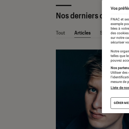
Vos préfé
Nos derniers contenu
FNAC et ses
exemple pou
liées à votr
Tout
Articles
Sélections et
des cookies
sur notre c
sécuriser vo
Notre organ
telles que l
pouvez acce
Nos partenai
Utiliser des
l’identifica
mesure de p
Liste de no
GÉRER ME