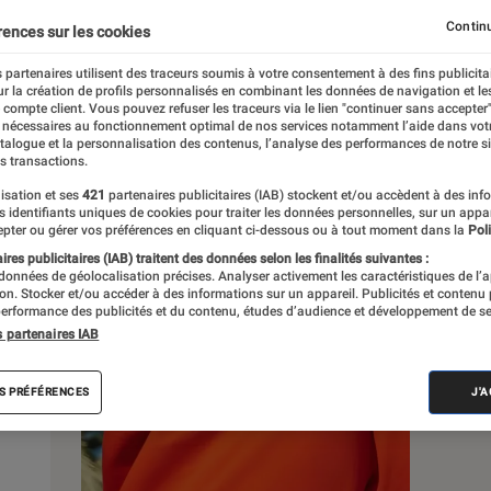
Continu
rences sur les cookies
s
 partenaires utilisent des traceurs soumis à votre consentement à des fins publicita
r la création de profils personnalisés en combinant les données de navigation et l
e compte client. Vous pouvez refuser les traceurs via le lien "continuer sans accepter"
 guides
Tests
 nécessaires au fonctionnement optimal de nos services notamment l’aide dans vot
atalogue et la personnalisation des contenus, l’analyse des performances de notre si
s transactions.
isation et ses
421
partenaires publicitaires (IAB) stockent et/ou accèdent à des inf
es identifiants uniques de cookies pour traiter les données personnelles, sur un appa
pter ou gérer vos préférences en cliquant ci-dessous ou à tout moment dans la
Poli
res publicitaires (IAB) traitent des données selon les finalités suivantes :
 données de géolocalisation précises. Analyser activement les caractéristiques de l’
tion. Stocker et/ou accéder à des informations sur un appareil. Publicités et contenu
erformance des publicités et du contenu, études d’audience et développement de se
s partenaires IAB
S PRÉFÉRENCES
J'