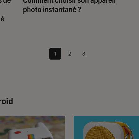
photo instantané ?
né
1
2
3
roid