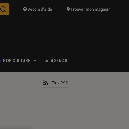
Besoin d’aide
Trouver mon magasin
Des suggestions de produits vont vous être proposées pendant vo
POP CULTURE
AGENDA
Flux RSS