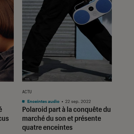
ACTU
Enceintes audio
•
22 sep. 2022
é
Polaroid part à la conquête du
cus
marché du son et présente
quatre enceintes