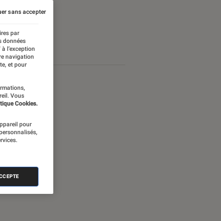
er sans accepter
ires par
es données
 à l’exception
re navigation
te, et pour
ormations,
reil. Vous
tique Cookies.
appareil pour
 personnalisés,
rvices.
ACCEPTE