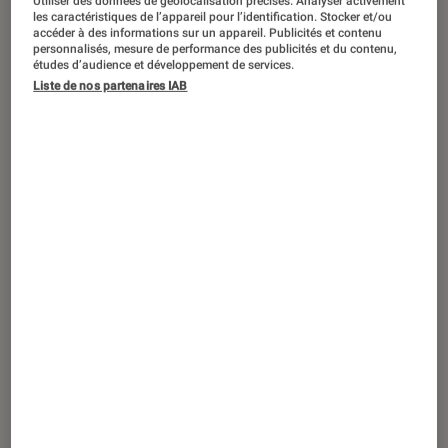
Utiliser des données de géolocalisation précises. Analyser activement
ACTU
les caractéristiques de l’appareil pour l’identification. Stocker et/ou
accéder à des informations sur un appareil. Publicités et contenu
Cinéma
•
25 déc. 2021
personnalisés, mesure de performance des publicités et du contenu,
Le cinéma français boudé par les Oscars
études d’audience et développement de services.
Liste de nos partenaires IAB