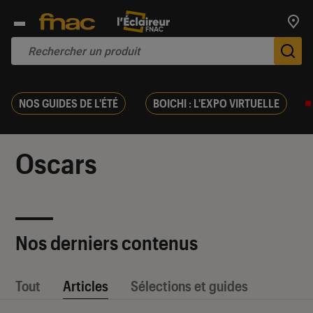
Trouv
De
NOS GUIDES DE L'ÉTÉ
BOICHI : L'EXPO VIRTUELLE
Oscars
Nos derniers contenus
Tout
Articles
Sélections et guides