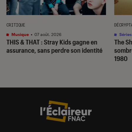
CRITIQUE
DÉCRYPT
Musique
•
07 août. 2026
Séries
THIS & THAT
: Stray Kids gagne en
The S
assurance, sans perdre son identité
sombr
1980