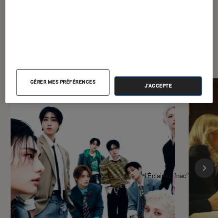
À la une de
VOIR TOUT
l'Éclaireur FNAC
GÉRER MES PRÉFÉRENCES
J'ACCEPTE
l'Éclaireur fnac">