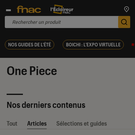
Trouv
De
NOS GUIDES DE L'ÉTÉ
BOICHI : L'EXPO VIRTUELLE
One Piece
Nos derniers contenus
Tout
Articles
Sélections et guides