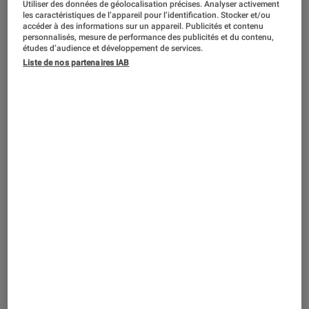
Utiliser des données de géolocalisation précises. Analyser activement
ACTU
les caractéristiques de l’appareil pour l’identification. Stocker et/ou
accéder à des informations sur un appareil. Publicités et contenu
Mangas
•
11 jan. 2024
personnalisés, mesure de performance des publicités et du contenu,
Monsters
: on connait (enfin) la date de
études d’audience et développement de services.
Liste de nos partenaires IAB
sortie du spin-off de
One Piece