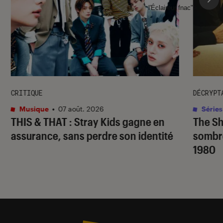
l'Éclaireur fnac">
CRITIQUE
DÉCRYPT
Musique
•
07 août. 2026
Séries
THIS & THAT
: Stray Kids gagne en
The S
assurance, sans perdre son identité
sombr
1980