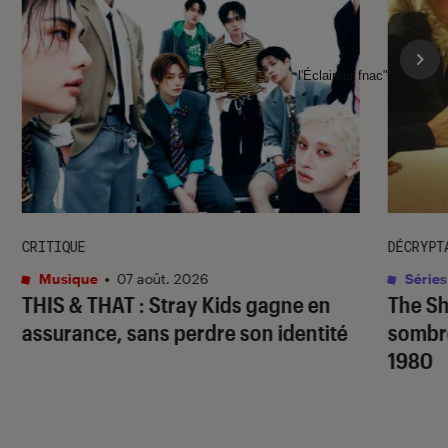
l'Éclaireur fnac">
CRITIQUE
DÉCRYPT
Musique
•
07 août. 2026
Séries
THIS & THAT
: Stray Kids gagne en
The S
assurance, sans perdre son identité
sombr
1980