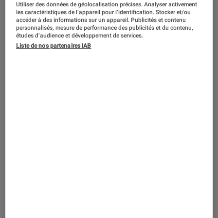
DÉCRYPTAGE
Utiliser des données de géolocalisation précises. Analyser activement
les caractéristiques de l’appareil pour l’identification. Stocker et/ou
accéder à des informations sur un appareil. Publicités et contenu
Mangas
•
05 mai. 2024
personnalisés, mesure de performance des publicités et du contenu,
Bac de philo 2024 : comment réviser la
études d’audience et développement de services.
notion de justice avec les mangas ?
Liste de nos partenaires IAB