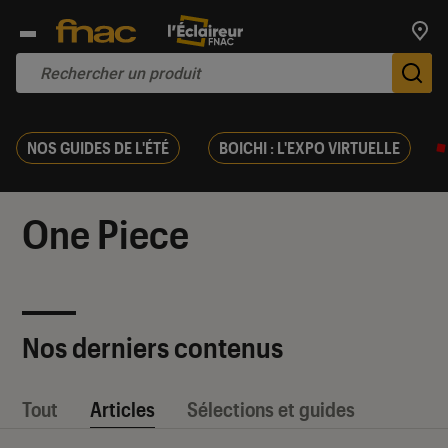
Trouv
De
NOS GUIDES DE L'ÉTÉ
BOICHI : L'EXPO VIRTUELLE
One Piece
Nos derniers contenus
Tout
Articles
Sélections et guides