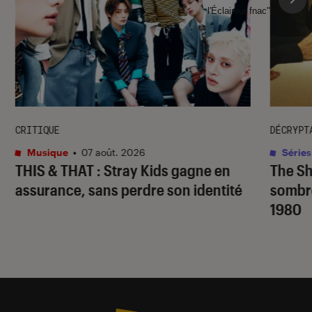
l'Éclaireur fnac">
CRITIQUE
DÉCRYPT
Musique
•
07 août. 2026
Séries
THIS & THAT
: Stray Kids gagne en
The S
assurance, sans perdre son identité
sombr
1980