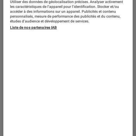
Utiliser des données de géolocalisation précises. Analyser activement
ACTU
les caractéristiques de l’appareil pour l’identification. Stocker et/ou
accéder à des informations sur un appareil. Publicités et contenu
Mangas
•
23 fév. 2024
personnalisés, mesure de performance des publicités et du contenu,
Salon de l’agriculture : pourquoi
Mukai
études d’audience et développement de services.
Liste de nos partenaires IAB
est LE manga à découvrir ce week-end ?