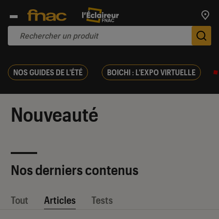
Trouv
De
NOS GUIDES DE L'ÉTÉ
BOICHI : L'EXPO VIRTUELLE
Nouveauté
Nos derniers contenus
Tout
Articles
Tests