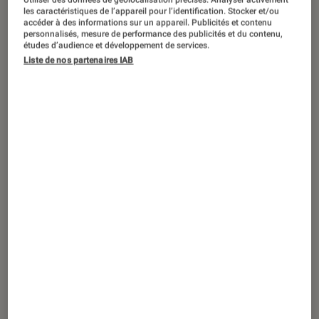
ACTU
les caractéristiques de l’appareil pour l’identification. Stocker et/ou
accéder à des informations sur un appareil. Publicités et contenu
Jeux Vidéo Consoles
•
13 juil. 2018
personnalisés, mesure de performance des publicités et du contenu,
Pokémon: Let’s Go! présente sa carte et
études d’audience et développement de services.
Liste de nos partenaires IAB
quelques visuels