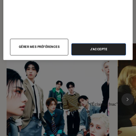
À la une de
VOIR TOUT
l'Éclaireur FNAC
GÉRER MES PRÉFÉRENCES
J'ACCEPTE
l'Éclaireur fnac">