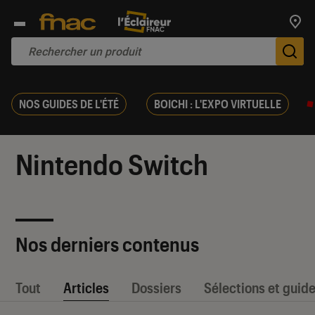
Trouv
De
NOS GUIDES DE L'ÉTÉ
BOICHI : L'EXPO VIRTUELLE
Nintendo Switch
Nos derniers contenus
Tout
Articles
Dossiers
Sélections et guid