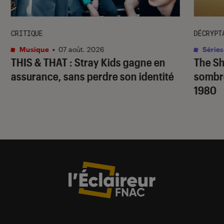
CRITIQUE
DÉCRYPT
Musique
•
07 août. 2026
Séries
THIS & THAT
: Stray Kids gagne en
The S
assurance, sans perdre son identité
sombr
1980