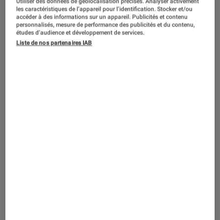
Utiliser des données de géolocalisation précises. Analyser activement
ACTU
les caractéristiques de l’appareil pour l’identification. Stocker et/ou
accéder à des informations sur un appareil. Publicités et contenu
Jeux vidéo
•
22 juil. 2019
personnalisés, mesure de performance des publicités et du contenu,
Jumanji en jeu vidéo, pourquoi c’est une
études d’audience et développement de services.
Liste de nos partenaires IAB
bonne nouvelle ?