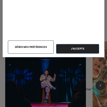
À la une de
VOIR TOUT
l'Éclaireur FNAC
GÉRER MES PRÉFÉRENCES
J'ACCEPTE
l'Éclaireur fnac">