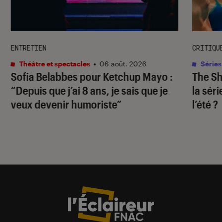
ENTRETIEN
CRITIQU
Théâtre et spectacles
•
06 août. 2026
Séries
Sofia Belabbes pour
Ketchup Mayo
:
The S
“Depuis que j’ai 8 ans, je sais que je
la sér
veux devenir humoriste”
l’été ?