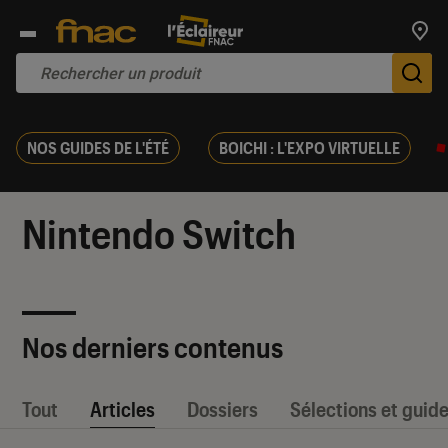
Trouv
De
NOS GUIDES DE L'ÉTÉ
BOICHI : L'EXPO VIRTUELLE
Nintendo Switch
Nos derniers contenus
Tout
Articles
Dossiers
Sélections et guid