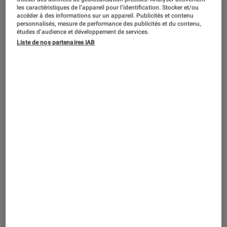
SÉLECTION
les caractéristiques de l’appareil pour l’identification. Stocker et/ou
accéder à des informations sur un appareil. Publicités et contenu
Jeux vidéo
•
24 juil. 2026
personnalisés, mesure de performance des publicités et du contenu,
Les sorties jeux vidéo les plus attendues
études d’audience et développement de services.
Liste de nos partenaires IAB
du mois d’août 2026