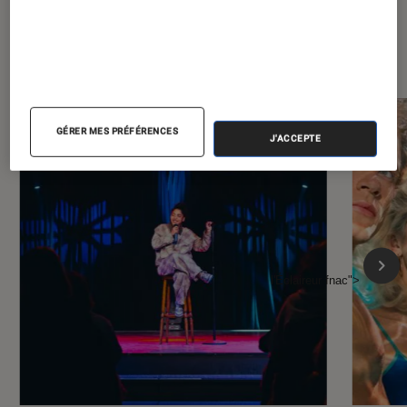
À la une de
VOIR TOUT
l'Éclaireur FNAC
GÉRER MES PRÉFÉRENCES
J'ACCEPTE
l'Éclaireur fnac">