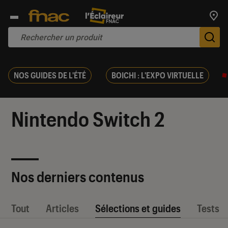
Trouv
De
NOS GUIDES DE L'ÉTÉ
BOICHI : L'EXPO VIRTUELLE
Nintendo Switch 2
Nos derniers contenus
Tout
Articles
Sélections et guides
Tests