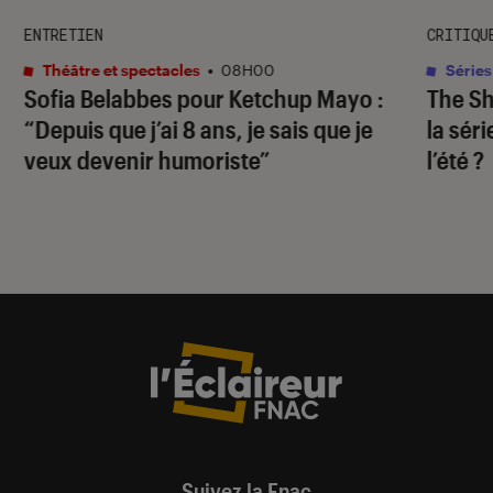
ENTRETIEN
CRITIQU
Théâtre et spectacles
•
08H00
Séries
Sofia Belabbes pour
Ketchup Mayo
:
The S
“Depuis que j’ai 8 ans, je sais que je
la sér
veux devenir humoriste”
l’été ?
Suivez la Fnac