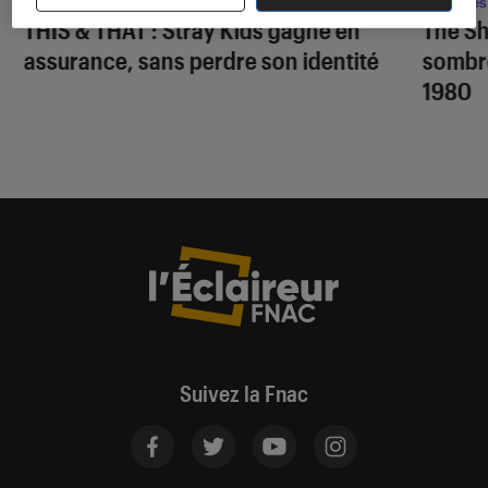
Musique
•
07 août. 2026
Séries
THIS & THAT
: Stray Kids gagne en
The S
assurance, sans perdre son identité
sombr
1980
Suivez la Fnac