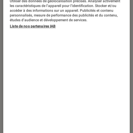
Utiliser des données de géolocalisation précises. Analyser activement
ACTU
les caractéristiques de l’appareil pour l’identification. Stocker et/ou
accéder à des informations sur un appareil. Publicités et contenu
Cinéma
•
22 juil. 2025
personnalisés, mesure de performance des publicités et du contenu,
84m2
: le film Netflix aura-t-il une suite ?
études d’audience et développement de services.
Liste de nos partenaires IAB