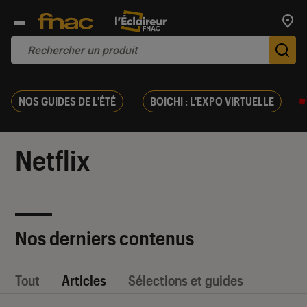
Trouv
De
NOS GUIDES DE L'ÉTÉ
BOICHI : L'EXPO VIRTUELLE
Netflix
Nos derniers contenus
Tout
Articles
Sélections et guides