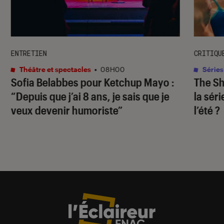
ENTRETIEN
CRITIQU
Théâtre et spectacles
•
08H00
Séries
Sofia Belabbes pour
Ketchup Mayo
:
The S
“Depuis que j’ai 8 ans, je sais que je
la sér
veux devenir humoriste”
l’été ?