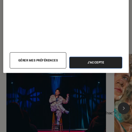
À la une de
VOIR TOUT
l'Éclaireur FNAC
GÉRER MES PRÉFÉRENCES
J'ACCEPTE
l'Éclaireur fnac">