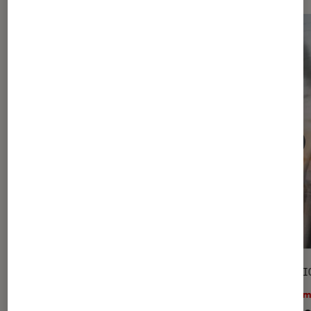
ACTU
SÉLECTI
Cinéma
•
31 juil. 2026
Ciném