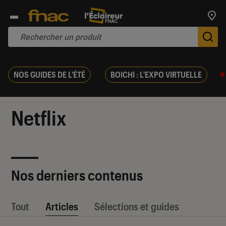
Trouv
De
NOS GUIDES DE L'ÉTÉ
BOICHI : L'EXPO VIRTUELLE
Netflix
Nos derniers contenus
Tout
Articles
Sélections et guides