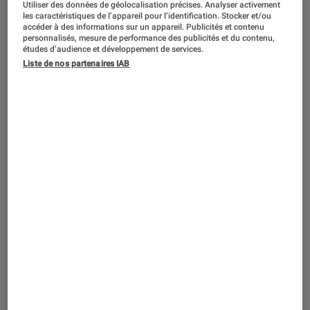
Utiliser des données de géolocalisation précises. Analyser activement
ACTU
les caractéristiques de l’appareil pour l’identification. Stocker et/ou
accéder à des informations sur un appareil. Publicités et contenu
Jeux vidéo
•
25 nov. 2025
personnalisés, mesure de performance des publicités et du contenu,
Fortnite
: quand et comment accéder
études d’audience et développement de services.
aux skins et à la map de
Stranger Things
Liste de nos partenaires IAB
?