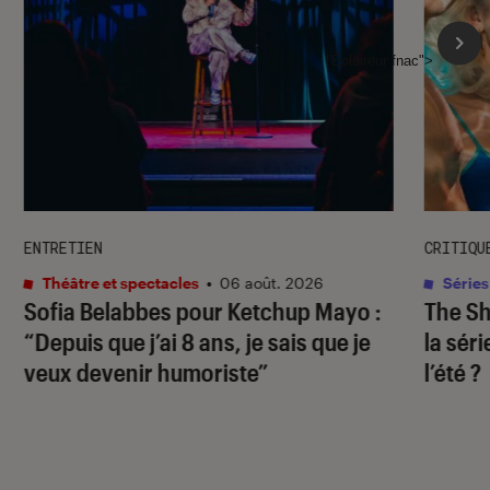
l'Éclaireur fnac">
ENTRETIEN
CRITIQU
Théâtre et spectacles
•
06 août. 2026
Séries
Sofia Belabbes pour
Ketchup Mayo
:
The S
“Depuis que j’ai 8 ans, je sais que je
la sér
veux devenir humoriste”
l’été ?