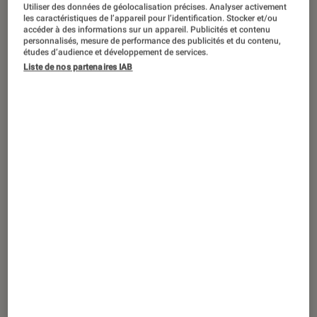
ACTU
Utiliser des données de géolocalisation précises. Analyser activement
les caractéristiques de l’appareil pour l’identification. Stocker et/ou
Séries
•
02 mar. 2026
accéder à des informations sur un appareil. Publicités et contenu
personnalisés, mesure de performance des publicités et du contenu,
La chronique des Bridgerton
: Benedict
études d’audience et développement de services.
et Sophie finissent-ils ensemble ?
Liste de nos partenaires IAB