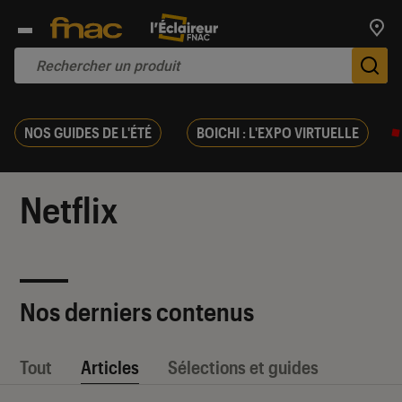
Trouv
De
NOS GUIDES DE L'ÉTÉ
BOICHI : L'EXPO VIRTUELLE
Netflix
Nos derniers contenus
Tout
Articles
Sélections et guides