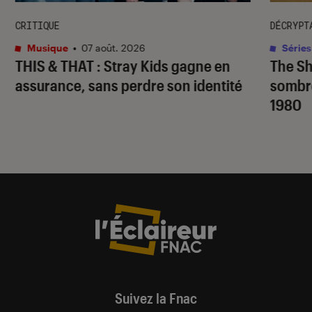
CRITIQUE
DÉCRYPT
Musique
•
07 août. 2026
Séries
THIS & THAT
: Stray Kids gagne en
The S
assurance, sans perdre son identité
sombr
1980
Suivez la Fnac