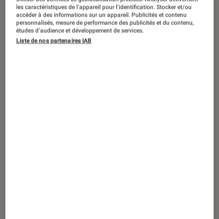
ENTRETIEN
les caractéristiques de l’appareil pour l’identification. Stocker et/ou
accéder à des informations sur un appareil. Publicités et contenu
Informatique
•
12 nov. 2015
personnalisés, mesure de performance des publicités et du contenu,
Face à face : Microsoft Surface Pro 3 vs
études d’audience et développement de services.
Liste de nos partenaires IAB
Surface Pro 4