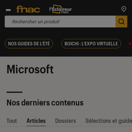
Trouv
De
NOS GUIDES DE L'ÉTÉ
BOICHI : L'EXPO VIRTUELLE
Microsoft
Nos derniers contenus
Tout
Articles
Dossiers
Sélections et guid