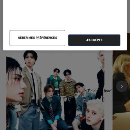
À la une de
VOIR TOUT
l'Éclaireur FNAC
GÉRER MES PRÉFÉRENCES
J'ACCEPTE
l'Éclaireur fnac">