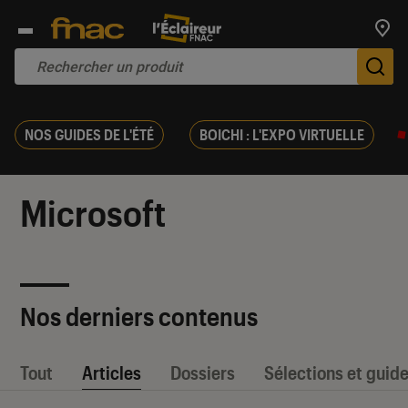
Trouv
De
NOS GUIDES DE L'ÉTÉ
BOICHI : L'EXPO VIRTUELLE
Microsoft
Nos derniers contenus
Tout
Articles
Dossiers
Sélections et guid