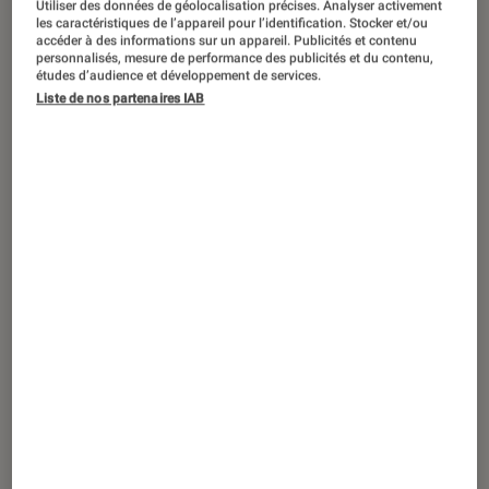
Utiliser des données de géolocalisation précises. Analyser activement
DÉCRYPTAGE
les caractéristiques de l’appareil pour l’identification. Stocker et/ou
accéder à des informations sur un appareil. Publicités et contenu
Jeux vidéo
•
23 juin 2017
personnalisés, mesure de performance des publicités et du contenu,
Marvel vs Capcom Infinite : le jeu de
études d’audience et développement de services.
Liste de nos partenaires IAB
combat le plus attendu de l’année ?