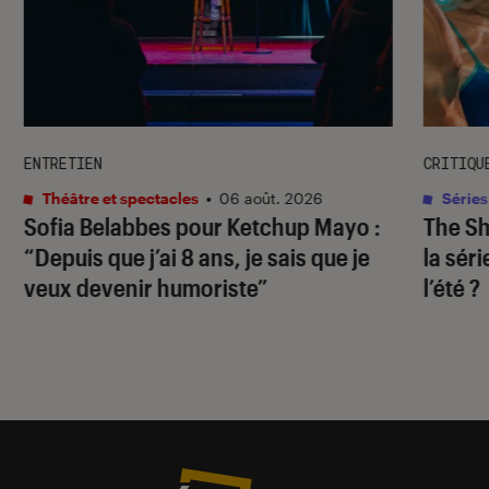
ENTRETIEN
CRITIQU
Théâtre et spectacles
•
06 août. 2026
Séries
Sofia Belabbes pour
Ketchup Mayo
:
The S
“Depuis que j’ai 8 ans, je sais que je
la sér
veux devenir humoriste”
l’été ?