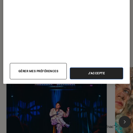
À la une de
VOIR TOUT
l'Éclaireur FNAC
GÉRER MES PRÉFÉRENCES
J'ACCEPTE
l'Éclaireur fnac">