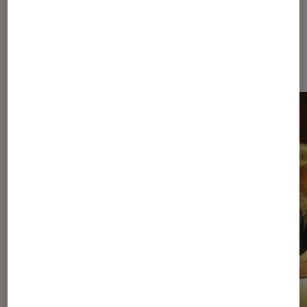
À la une de
VOIR TOUT
l'Éclaireur FNAC
l'Éclaireur fnac">