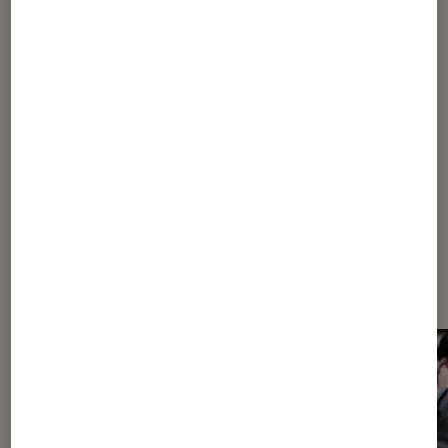
SÉLECTION
Livres / BD
•
09 jan. 2019
Une rentrée polars américano-
scandinave
Les plus lus dans Maxime chattam