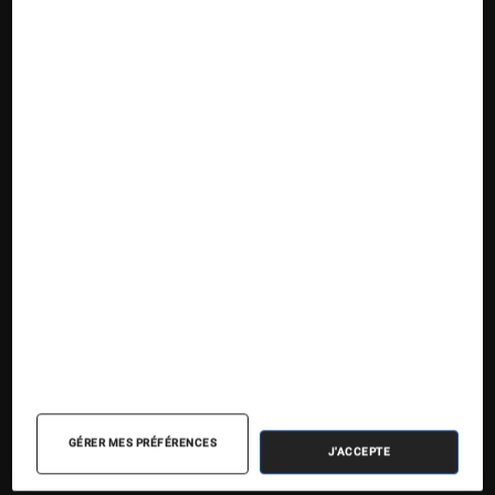
Suivez la Fnac
Nos contenus
Nos flux RSS
Articles
Tests
Dossiers
Sélections et guides
Agenda
GÉRER MES PRÉFÉRENCES
J'ACCEPTE
Podcasts