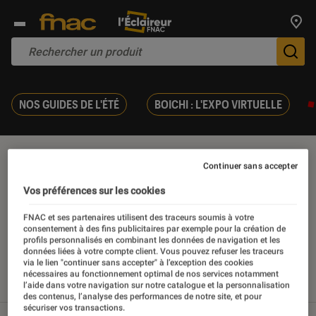
Trouv
De
NOS GUIDES DE L'ÉTÉ
BOICHI : L'EXPO VIRTUELLE
Maxime chattam
Continuer sans accepter
Vos préférences sur les cookies
FNAC et ses partenaires utilisent des traceurs soumis à votre
consentement à des fins publicitaires par exemple pour la création de
Nos derniers contenus
profils personnalisés en combinant les données de navigation et les
données liées à votre compte client. Vous pouvez refuser les traceurs
via le lien "continuer sans accepter" à l’exception des cookies
nécessaires au fonctionnement optimal de nos services notamment
Tout
Articles
Sélections et guides
l’aide dans votre navigation sur notre catalogue et la personnalisation
des contenus, l’analyse des performances de notre site, et pour
sécuriser vos transactions.