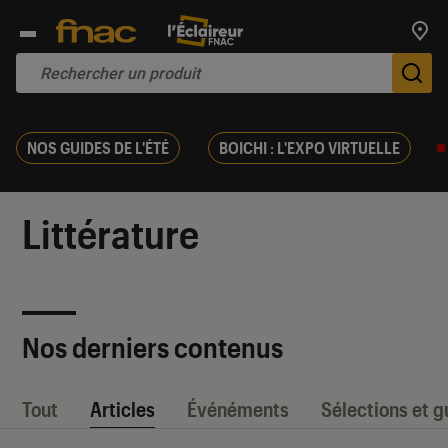
Trouv
De
NOS GUIDES DE L'ÉTÉ
BOICHI : L'EXPO VIRTUELLE
Littérature
Nos derniers contenus
Tout
Articles
Événéments
Sélections et g