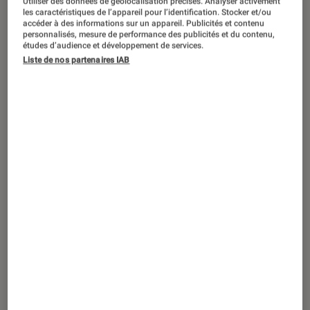
Utiliser des données de géolocalisation précises. Analyser activement
ACTU
les caractéristiques de l’appareil pour l’identification. Stocker et/ou
accéder à des informations sur un appareil. Publicités et contenu
Arts et expositions
•
29 mai. 2020
personnalisés, mesure de performance des publicités et du contenu,
Plus vivant que jamais ! de Jean-Luc
études d’audience et développement de services.
Liste de nos partenaires IAB
Romero : de l’amour aux combats