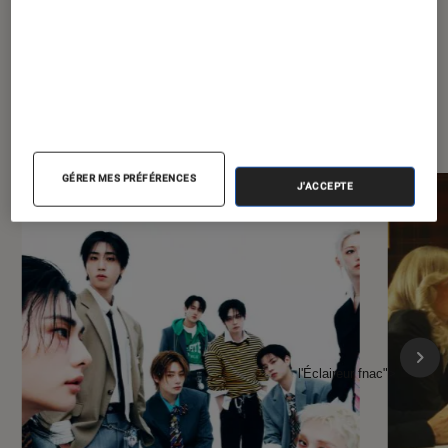
À la une de
VOIR TOUT
l'Éclaireur FNAC
GÉRER MES PRÉFÉRENCES
J'ACCEPTE
l'Éclaireur fnac">