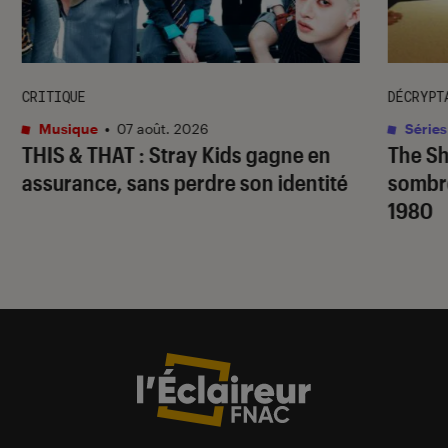
CRITIQUE
DÉCRYPT
Musique
•
07 août. 2026
Séries
THIS & THAT
: Stray Kids gagne en
The S
assurance, sans perdre son identité
sombr
1980