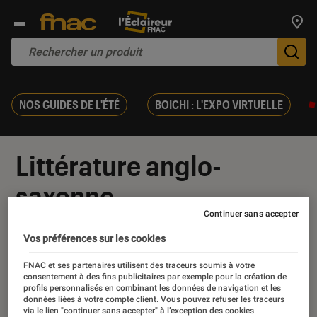
Trouv
De
NOS GUIDES DE L'ÉTÉ
BOICHI : L'EXPO VIRTUELLE
Littérature anglo-
saxonne
Continuer sans accepter
Vos préférences sur les cookies
FNAC et ses partenaires utilisent des traceurs soumis à votre
Nos derniers contenus
consentement à des fins publicitaires par exemple pour la création de
profils personnalisés en combinant les données de navigation et les
données liées à votre compte client. Vous pouvez refuser les traceurs
via le lien "continuer sans accepter" à l’exception des cookies