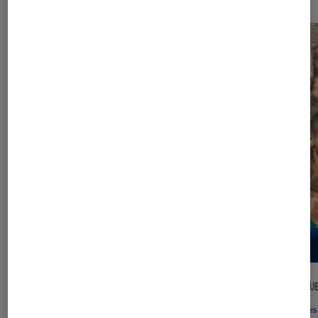
l'Éclaireur fnac">
ENTRETIEN
CRITIQU
Théâtre et spectacles
•
06 août. 2026
Séries