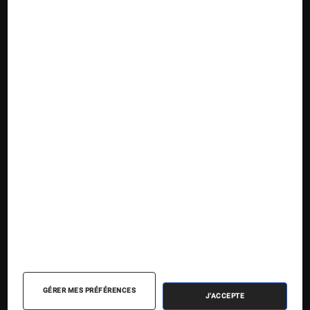
Suivez la Fnac
Nos contenus
Nos flux RSS
Articles
Tests
Dossiers
Sélections et guides
Agenda
GÉRER MES PRÉFÉRENCES
J'ACCEPTE