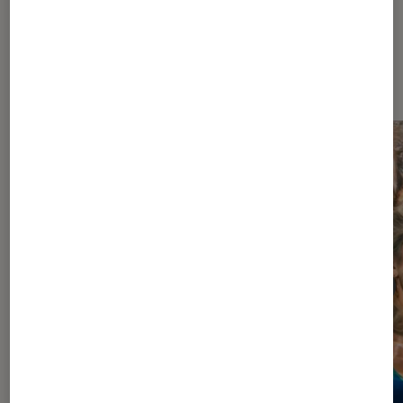
À la une de
VOIR TOUT
l'Éclaireur FNAC
l'Éclaireur fnac">