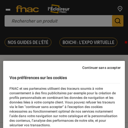
Trouv
De
NOS GUIDES DE L'ÉTÉ
BOICHI : L'EXPO VIRTUELLE
Leïla Slimani
Continuer sans accepter
Vos préférences sur les cookies
FNAC et ses partenaires utilisent des traceurs soumis à votre
consentement à des fins publicitaires par exemple pour la création de
Nos derniers contenus
profils personnalisés en combinant les données de navigation et les
données liées à votre compte client. Vous pouvez refuser les traceurs
via le lien "continuer sans accepter" à l’exception des cookies
nécessaires au fonctionnement optimal de nos services notamment
Tout
Articles
Sélections et guides
l’aide dans votre navigation sur notre catalogue et la personnalisation
des contenus, l’analyse des performances de notre site, et pour
sécuriser vos transactions.