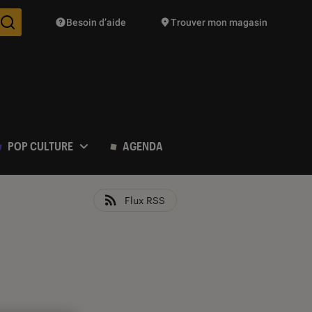
Besoin d’aide
Trouver mon magasin
Des suggestions de produits vont vous être proposées pendant vo
POP CULTURE
AGENDA
Flux RSS