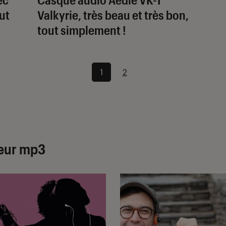
ut
Valkyrie, très beau et très bon,
tout simplement !
1
2
teur mp3