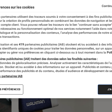
Continu
rences sur les cookies
s
 partenaires utilisent des traceurs soumis à votre consentement à des fins publicita
r la création de profils personnalisés en combinant les données de navigation et l
e compte client. Vous pouvez refuser les traceurs via le lien "continuer sans accepter"
 guides
Tests
 nécessaires au fonctionnement optimal de nos services notamment l’aide dans vot
atalogue et la personnalisation des contenus, l’analyse des performances de notre si
s transactions.
isation et ses
419
partenaires publicitaires (IAB) stockent et/ou accèdent à des inf
es identifiants uniques de cookies pour traiter les données personnelles, sur un appa
pter ou gérer vos préférences en cliquant ci-dessous ou à tout moment dans la
Poli
res publicitaires (IAB) traitent des données selon les finalités suivantes :
 données de géolocalisation précises. Analyser activement les caractéristiques de l’
tion. Stocker et/ou accéder à des informations sur un appareil. Publicités et contenu
erformance des publicités et du contenu, études d’audience et développement de se
s partenaires IAB
S PRÉFÉRENCES
J'