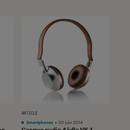
ARTICLE
Smartphones
•
02 juin 2014
ec
Casque audio Aëdle VK-1