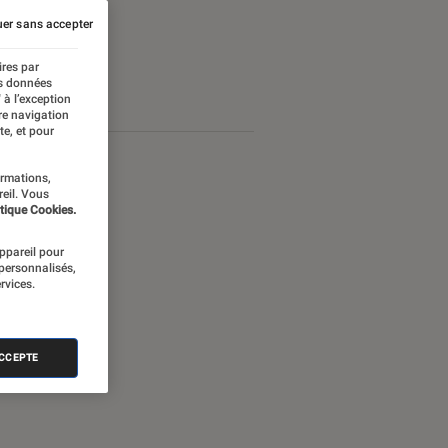
er sans accepter
ires par
es données
 à l’exception
re navigation
te, et pour
ormations,
reil. Vous
tique Cookies.
appareil pour
 personnalisés,
rvices.
ACCEPTE