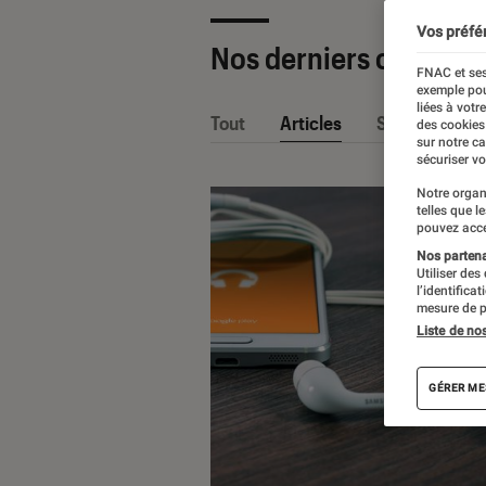
Vos préfé
Nos derniers contenu
FNAC et ses
exemple pou
liées à votr
Tout
Articles
Sélections et
des cookies
sur notre c
sécuriser vo
Notre organ
telles que l
pouvez acce
Nos partenai
Utiliser des
l’identifica
mesure de p
Liste de no
GÉRER ME