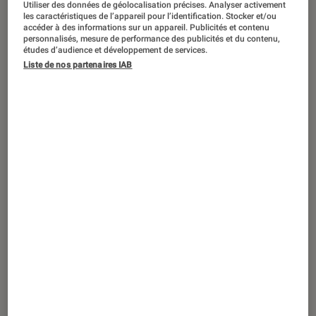
Utiliser des données de géolocalisation précises. Analyser activement
CRITIQUE
les caractéristiques de l’appareil pour l’identification. Stocker et/ou
accéder à des informations sur un appareil. Publicités et contenu
Cinéma
•
29 avr. 2026
personnalisés, mesure de performance des publicités et du contenu,
Le diable s’habille en Prada 2
: Meryl
études d’audience et développement de services.
Streep et Anne Hathaway sont-elles
Liste de nos partenaires IAB
toujours aussi en vogue ?