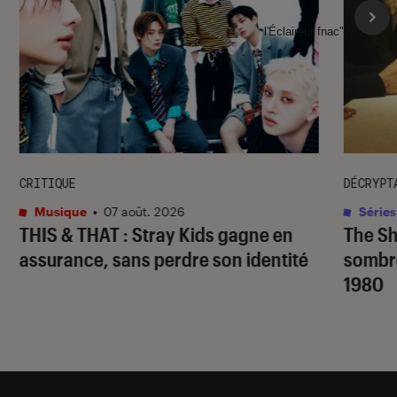
l'Éclaireur fnac">
CRITIQUE
DÉCRYPT
Musique
•
07 août. 2026
Séries
THIS & THAT
: Stray Kids gagne en
The S
assurance, sans perdre son identité
sombr
1980