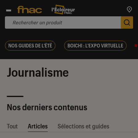
Trouv
De
NOS GUIDES DE L'ÉTÉ
BOICHI : L'EXPO VIRTUELLE
Journalisme
Nos derniers contenus
Tout
Articles
Sélections et guides