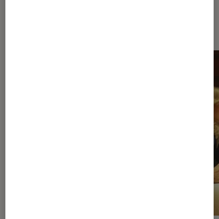
À la une de
VOIR TOUT
l'Éclaireur FNAC
l'Éclaireur fnac">