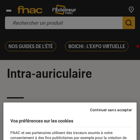
Trouv
De
NOS GUIDES DE L'ÉTÉ
BOICHI : L'EXPO VIRTUELLE
Intra-auriculaire
Nos derniers contenus
Continuer sans accepter
Vos préférences sur les cookies
Tout
Articles
Tests
FNAC et ses partenaires utilisent des traceurs soumis à votre
consentement à des fins publicitaires par exemple pour la création de