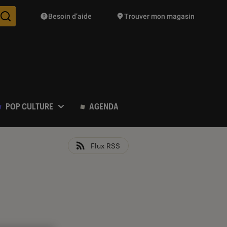
Besoin d’aide
Trouver mon magasin
Des suggestions de produits vont vous être proposées pendant vo
POP CULTURE
AGENDA
Flux RSS