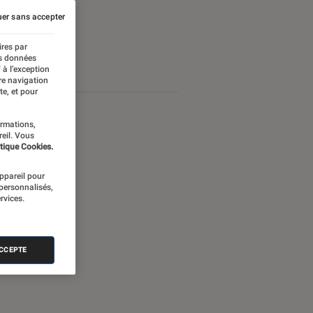
er sans accepter
ires par
es données
 à l’exception
re navigation
te, et pour
ormations,
reil. Vous
tique Cookies.
appareil pour
 personnalisés,
rvices.
ACCEPTE