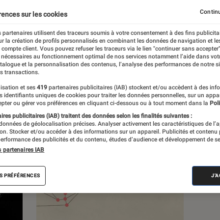
Continu
rences sur les cookies
s
 partenaires utilisent des traceurs soumis à votre consentement à des fins publicita
r la création de profils personnalisés en combinant les données de navigation et l
e compte client. Vous pouvez refuser les traceurs via le lien "continuer sans accepter"
 guides
Tests
 nécessaires au fonctionnement optimal de nos services notamment l’aide dans vot
atalogue et la personnalisation des contenus, l’analyse des performances de notre si
s transactions.
isation et ses
419
partenaires publicitaires (IAB) stockent et/ou accèdent à des inf
es identifiants uniques de cookies pour traiter les données personnelles, sur un appa
pter ou gérer vos préférences en cliquant ci-dessous ou à tout moment dans la
Poli
res publicitaires (IAB) traitent des données selon les finalités suivantes :
 données de géolocalisation précises. Analyser activement les caractéristiques de l’
tion. Stocker et/ou accéder à des informations sur un appareil. Publicités et contenu
erformance des publicités et du contenu, études d’audience et développement de se
s partenaires IAB
S PRÉFÉRENCES
J'