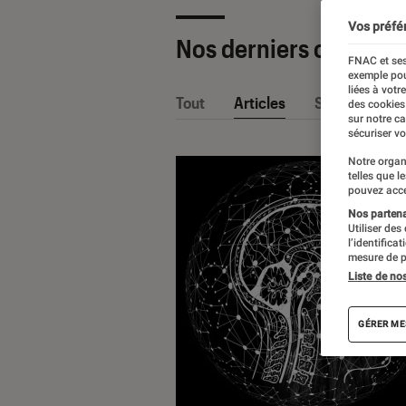
Vos préfé
Nos derniers contenu
FNAC et ses
exemple pou
liées à votr
Tout
Articles
Sélections et
des cookies
sur notre c
sécuriser vo
Notre organ
telles que l
pouvez acce
Nos partenai
Utiliser des
l’identifica
mesure de p
Liste de no
GÉRER ME