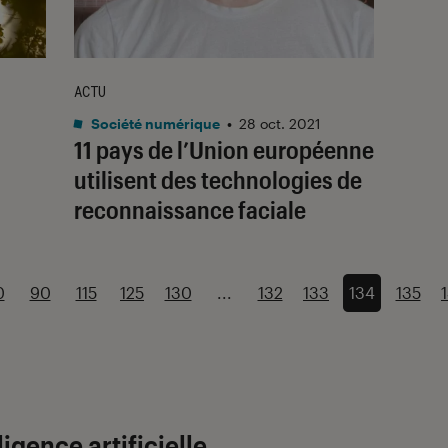
ACTU
Société numérique
•
28 oct. 2021
11 pays de l’Union européenne
utilisent des technologies de
reconnaissance faciale
0
90
115
125
130
...
132
133
134
135
ligence artificielle