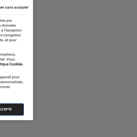
er sans accepter
ires par
es données
 à l’exception
re navigation
te, et pour
ormations,
reil. Vous
tique Cookies.
appareil pour
 personnalisés,
rvices.
ACCEPTE