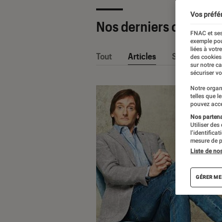
Vos préfé
Nos derniers contenu
FNAC et ses
exemple pou
liées à votr
Tout
Articles
Sélections et
des cookies
sur notre c
sécuriser vo
Notre organ
telles que l
pouvez acce
Nos partenai
Utiliser des
l’identifica
mesure de p
Liste de no
GÉRER ME