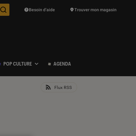
Besoin d’aide
Trouver mon magasin
Des suggestions de produits vont vous être proposées pendant vo
POP CULTURE
AGENDA
Flux RSS