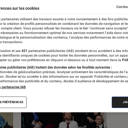
Continu
rences sur les cookies
s
 partenaires utilisent des traceurs soumis à votre consentement à des fins publicita
r la création de profils personnalisés en combinant les données de navigation et l
e compte client. Vous pouvez refuser les traceurs via le lien "continuer sans accepter"
 guides
 nécessaires au fonctionnement optimal de nos services notamment l’aide dans vot
atalogue et la personnalisation des contenus, l’analyse des performances de notre si
s transactions.
isation et ses
421
partenaires publicitaires (IAB) stockent et/ou accèdent à des inf
es identifiants uniques de cookies pour traiter les données personnelles, sur un appa
pter ou gérer vos préférences en cliquant ci-dessous ou à tout moment dans la
Poli
res publicitaires (IAB) traitent des données selon les finalités suivantes :
 données de géolocalisation précises. Analyser activement les caractéristiques de l’
tion. Stocker et/ou accéder à des informations sur un appareil. Publicités et contenu
erformance des publicités et du contenu, études d’audience et développement de se
s partenaires IAB
S PRÉFÉRENCES
J'