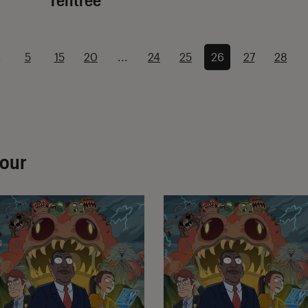
.
5
15
20
...
24
25
26
27
28
mour