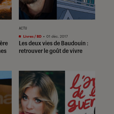
ACTU
Livres / BD
•
01 déc. 2017
fère
Les deux vies de Baudouin :
mes
retrouver le goût de vivre