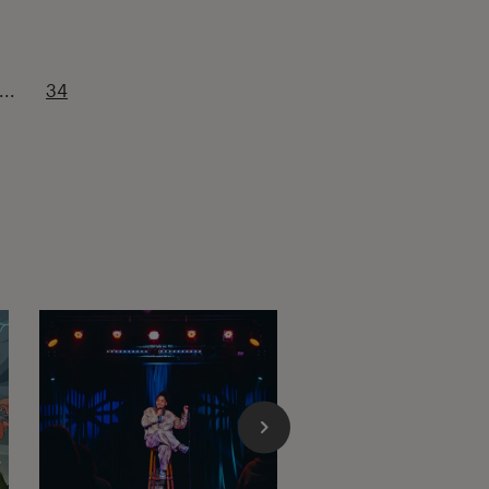
...
34