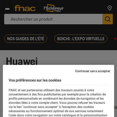
Trouv
De
NOS GUIDES DE L'ÉTÉ
BOICHI : L'EXPO VIRTUELLE
Huawei
Continuer sans accepter
Vos préférences sur les cookies
Nos derniers contenus
FNAC et ses partenaires utilisent des traceurs soumis à votre
consentement à des fins publicitaires par exemple pour la création de
profils personnalisés en combinant les données de navigation et les
données liées à votre compte client. Vous pouvez refuser les traceurs
Tout
Articles
Dossiers
Sélections et guid
via le lien "continuer sans accepter" à l’exception des cookies
nécessaires au fonctionnement optimal de nos services notamment
l’aide dans votre navigation sur notre catalogue et la personnalisation