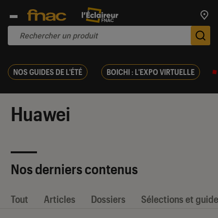
Trouv
De
NOS GUIDES DE L'ÉTÉ
BOICHI : L'EXPO VIRTUELLE
Huawei
Nos derniers contenus
Tout
Articles
Dossiers
Sélections et guid