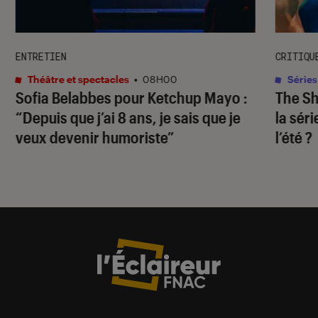
ENTRETIEN
CRITIQU
Théâtre et spectacles
•
08H00
Séries
Sofia Belabbes pour
Ketchup Mayo
:
The S
“Depuis que j’ai 8 ans, je sais que je
la sér
veux devenir humoriste”
l’été ?