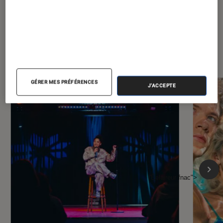
À la une de
VOIR TOUT
l'Éclaireur FNAC
GÉRER MES PRÉFÉRENCES
J'ACCEPTE
l'Éclaireur fnac">