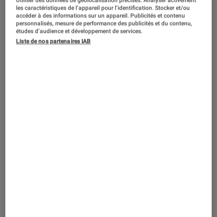
Utiliser des données de géolocalisation précises. Analyser activement
TEST LABO
les caractéristiques de l’appareil pour l’identification. Stocker et/ou
Noté 1 étoiles sur 5
accéder à des informations sur un appareil. Publicités et contenu
Tests Labo Fnac
•
15 oct. 2018
personnalisés, mesure de performance des publicités et du contenu,
Test Labo Huawei Mate 20 Lite : une
études d’audience et développement de services.
Liste de nos partenaires IAB
déclinaison peu engageante