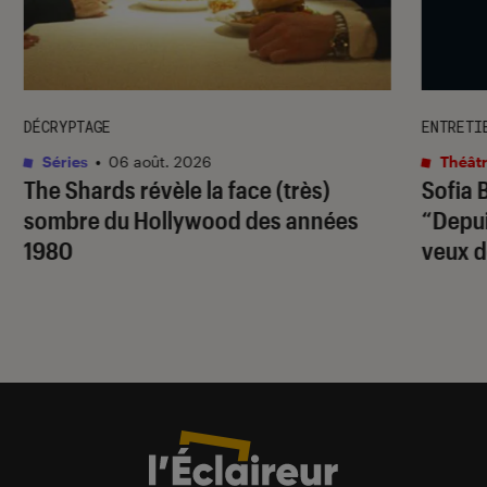
DÉCRYPTAGE
ENTRETI
Séries
•
06 août. 2026
Théâtr
The Shards
révèle la face (très)
Sofia 
sombre du Hollywood des années
“Depuis
1980
veux d