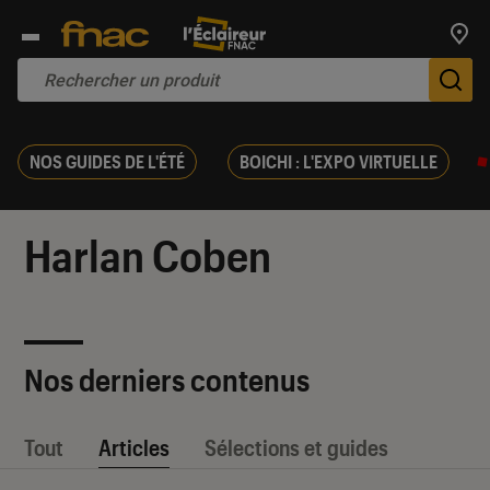
Trouv
De
NOS GUIDES DE L'ÉTÉ
BOICHI : L'EXPO VIRTUELLE
Harlan Coben
Nos derniers contenus
Tout
Articles
Sélections et guides