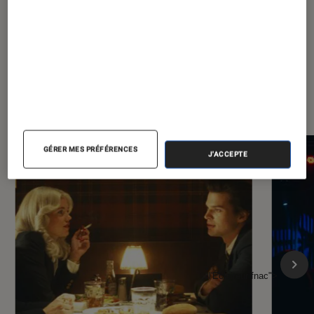
À la une de
VOIR TOUT
l'Éclaireur FNAC
GÉRER MES PRÉFÉRENCES
J'ACCEPTE
l'Éclaireur fnac">