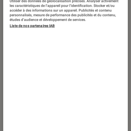
Utiliser des données de géolocalisation précises. Analyser activement
ACTU
les caractéristiques de l’appareil pour l’identification. Stocker et/ou
accéder à des informations sur un appareil. Publicités et contenu
Séries
•
19 juin 2026
personnalisés, mesure de performance des publicités et du contenu,
Sur tes traces
: comment se termine la
études d’audience et développement de services.
Liste de nos partenaires IAB
série Netflix ?