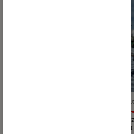
ACTU
CRITIQU
Cinéma
•
06 jan. 2025
Ciném
Ad vitam
sur Netflix : c’est quoi ce
Ad vi
nouveau thriller avec Guillaume
Canet