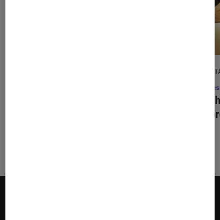
CRITIQUE
DÉCRYPT
Musique
•
07 août. 2026
Séries
THIS & THAT
: Stray Kids gagne en
The S
assurance, sans perdre son identité
sombr
1980