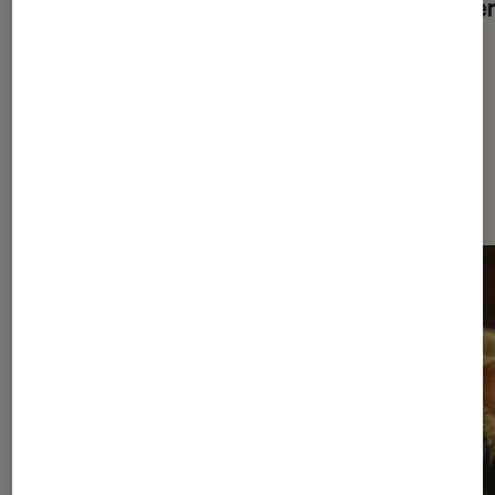
Canet ?
thrille
À la une de
VOIR TOUT
l'Éclaireur FNAC
l'Éclaireur fnac">