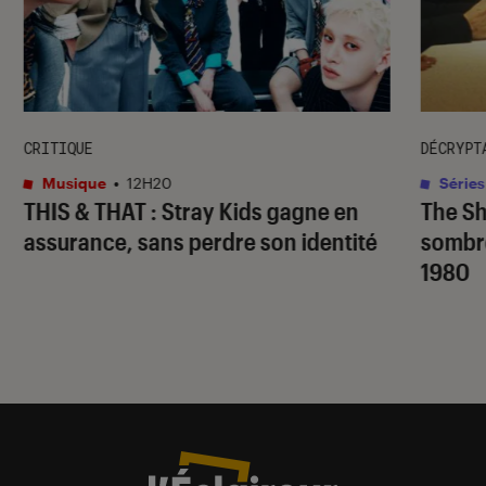
CRITIQUE
DÉCRYPT
Musique
•
12H20
Séries
THIS & THAT
: Stray Kids gagne en
The S
assurance, sans perdre son identité
sombr
1980