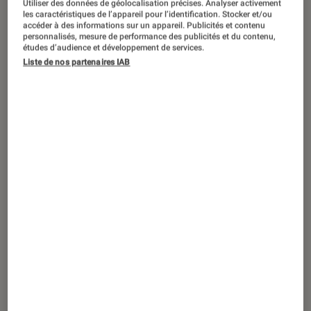
Utiliser des données de géolocalisation précises. Analyser activement
DÉCRYPTAGE
les caractéristiques de l’appareil pour l’identification. Stocker et/ou
accéder à des informations sur un appareil. Publicités et contenu
Jeux vidéo
•
18 mar. 2019
personnalisés, mesure de performance des publicités et du contenu,
5 raisons de craquer pour Tropico 6
études d’audience et développement de services.
Liste de nos partenaires IAB