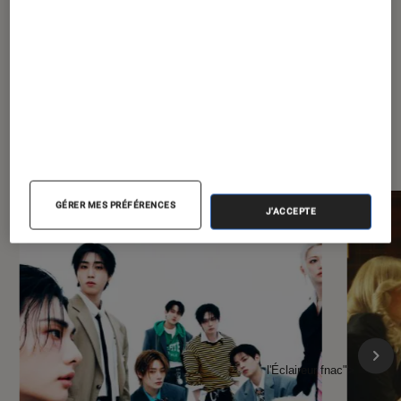
À la une de
VOIR TOUT
l'Éclaireur FNAC
GÉRER MES PRÉFÉRENCES
J'ACCEPTE
l'Éclaireur fnac">