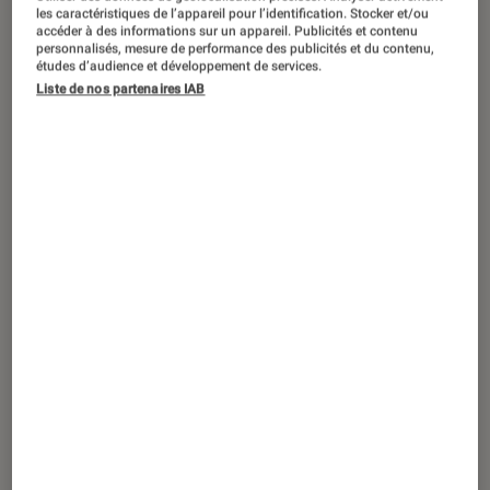
DÉCRYPTAGE
les caractéristiques de l’appareil pour l’identification. Stocker et/ou
accéder à des informations sur un appareil. Publicités et contenu
Jeux vidéo
•
04 juin 2019
personnalisés, mesure de performance des publicités et du contenu,
études d’audience et développement de services.
Fun Fnac : Tyrion Lannister et Destiny,
Liste de nos partenaires IAB
une histoire sans happy end