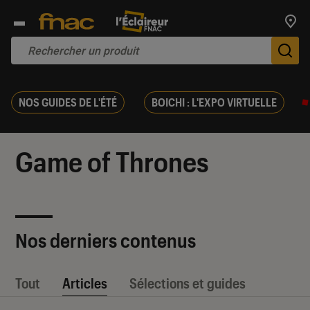
Trouv
De
NOS GUIDES DE L'ÉTÉ
BOICHI : L'EXPO VIRTUELLE
Game of Thrones
Nos derniers contenus
Tout
Articles
Sélections et guides