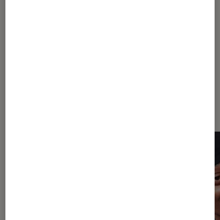
1
...
8
9
10
11
12
13
Les plus lus dans Game of Thrones