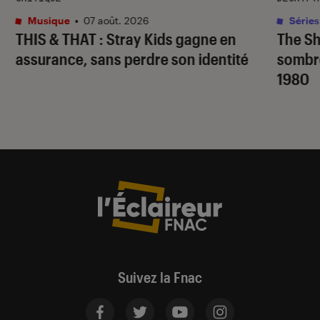
Musique
•
07 août. 2026
Séries
THIS & THAT
: Stray Kids gagne en
The S
assurance, sans perdre son identité
sombr
1980
Suivez la Fnac