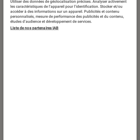
Utiliser des données de géolocalisation précises. Analyser activement
ACTU
les caractéristiques de l’appareil pour l’identification. Stocker et/ou
accéder à des informations sur un appareil. Publicités et contenu
Cinéma
•
31 jan. 2024
personnalisés, mesure de performance des publicités et du contenu,
Raphaël Personnaz devient Maurice
études d’audience et développement de services.
Liste de nos partenaires IAB
Ravel dans la bande-annonce de
Boléro