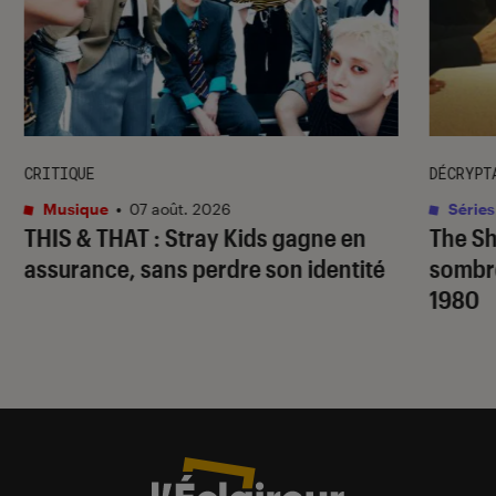
CRITIQUE
DÉCRYPT
Musique
•
07 août. 2026
Séries
THIS & THAT
: Stray Kids gagne en
The S
assurance, sans perdre son identité
sombr
1980