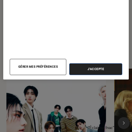
À la une de
VOIR TOUT
l'Éclaireur FNAC
GÉRER MES PRÉFÉRENCES
J'ACCEPTE
l'Éclaireur fnac">