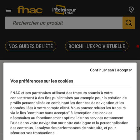
Trouv
De
NOS GUIDES DE L'ÉTÉ
BOICHI : L'EXPO VIRTUELLE
Événement
Continuer sans accepter
Vos préférences sur les cookies
FNAC et ses partenaires utilisent des traceurs soumis à votre
consentement à des fins publicitaires par exemple pour la création de
profils personnalisés en combinant les données de navigation et les
Nos derniers contenus
données liées à votre compte client. Vous pouvez refuser les traceurs
via le lien "continuer sans accepter" à l’exception des cookies
nécessaires au fonctionnement optimal de nos services notamment
l’aide dans votre navigation sur notre catalogue et la personnalisation
Tout
Articles
Événéments
Sélections et g
des contenus, l’analyse des performances de notre site, et pour
sécuriser vos transactions.