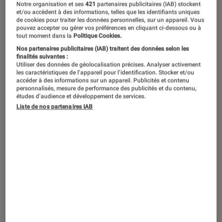
Notre organisation et ses
421
partenaires publicitaires (IAB) stockent
et/ou accèdent à des informations, telles que les identifiants uniques
de cookies pour traiter les données personnelles, sur un appareil. Vous
pouvez accepter ou gérer vos préférences en cliquant ci-dessous ou à
Aucun contenu ne
tout moment dans la
Politique Cookies.
correspond à votre
Nos partenaires publicitaires (IAB) traitent des données selon les
finalités suivantes :
recherche
Utiliser des données de géolocalisation précises. Analyser activement
les caractéristiques de l’appareil pour l’identification. Stocker et/ou
accéder à des informations sur un appareil. Publicités et contenu
personnalisés, mesure de performance des publicités et du contenu,
études d’audience et développement de services.
Liste de nos partenaires IAB
Recherches populaires en ce moment
Netflix
Sortie
Gaming
Apple
Jeux