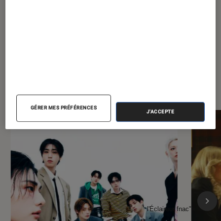
À la une de
VOIR TOUT
l'Éclaireur FNAC
GÉRER MES PRÉFÉRENCES
J'ACCEPTE
l'Éclaireur fnac">