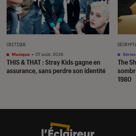
CRITIQUE
DÉCRYPT
Musique
•
07 août. 2026
Séries
THIS & THAT
: Stray Kids gagne en
The S
assurance, sans perdre son identité
sombr
1980