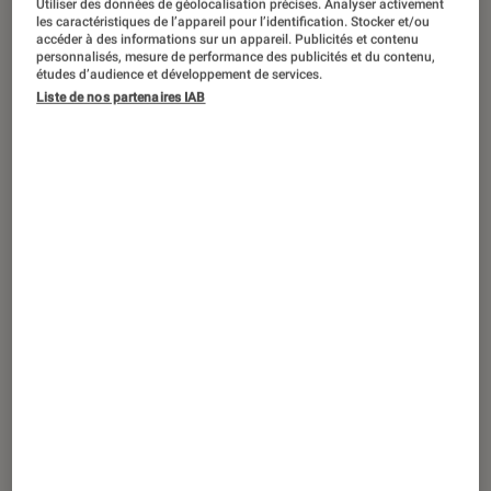
Utiliser des données de géolocalisation précises. Analyser activement
ACTU
les caractéristiques de l’appareil pour l’identification. Stocker et/ou
accéder à des informations sur un appareil. Publicités et contenu
Livres / BD
•
13 déc. 2016
personnalisés, mesure de performance des publicités et du contenu,
Mademoiselle Caroline aborde le
études d’audience et développement de services.
Liste de nos partenaires IAB
syndrome d’Asperger en dessin, la
différence invisible