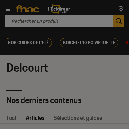
Trouv
De
NOS GUIDES DE L'ÉTÉ
BOICHI : L'EXPO VIRTUELLE
Delcourt
Nos derniers contenus
Tout
Articles
Sélections et guides