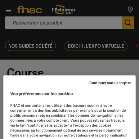
Trouv
De
NOS GUIDES DE L'ÉTÉ
BOICHI : L'EXPO VIRTUELLE
Course
Continuer sans accepter
Vos préférences sur les cookies
Nos derniers contenus
FNAC et ses partenaires utilisent des traceurs soumis à votre
consentement à des fins publicitaires par exemple pour la création de
profils personnalisés en combinant les données de navigation et les
données liées à votre compte client. Vous pouvez refuser les traceurs
via le lien "continuer sans accepter" à l’exception des cookies
Tout
Articles
Sélections et guides
nécessaires au fonctionnement optimal de nos services notamment
l’aide dans votre navigation sur notre catalogue et la personnalisation