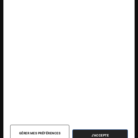
Suivez la Fnac
Nos contenus
Nos flux RSS
Articles
Tests
GÉRER MES PRÉFÉRENCES
J'ACCEPTE