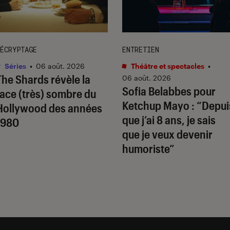
ÉCRYPTAGE
ENTRETIEN
Séries
•
06 août. 2026
Théâtre et spectacles
•
The Shards
révèle la
06 août. 2026
Sofia Belabbes pour
face (très) sombre du
Ketchup Mayo
: “Depui
Hollywood des années
que j’ai 8 ans, je sais
1980
que je veux devenir
humoriste”