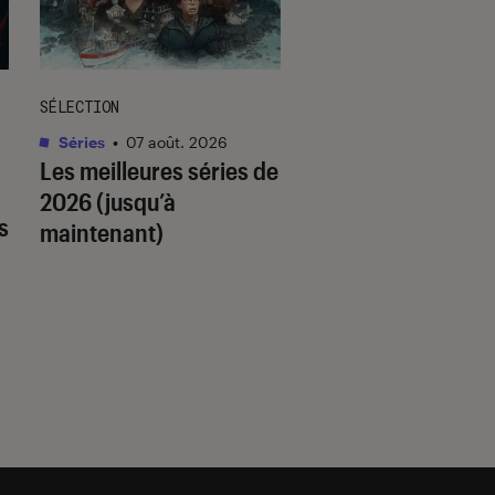
SÉLECTION
SÉLECTION
Séries
•
07 août. 2026
Livres / BD
•
07 août.
Les meilleures séries de
Quiz romance de l’
2026 (jusqu’à
quel trope amour
s
maintenant)
est fait pour vous 