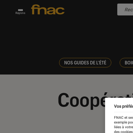
Rayons
NOS GUIDES DE L'ÉTÉ
BOI
Coopérat
Vos préfé
FNAC et ses
exemple pou
liées à votr
des cookies