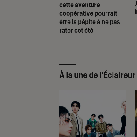
x de société pour
cette aventure
 contre le stress
coopérative pourrait
 rentrée 2026
être la pépite à ne pas
rater cet été
À la une de
l'Éclaireu