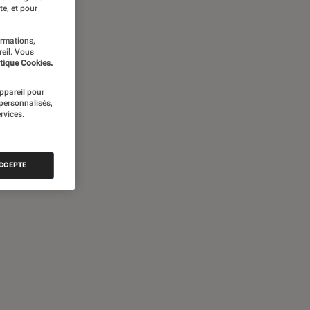
te, et pour
ormations,
reil. Vous
tique Cookies.
appareil pour
 personnalisés,
rvices.
ACCEPTE