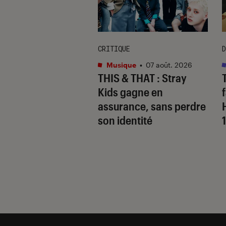
CRITIQUE
D
s
•
07 août. 2026
Musique
•
07 août. 2026
 Gervais, le sale
THIS & THAT
: Stray
 de la comédie
Kids gagne en
nnique
assurance, sans perdre
son identité