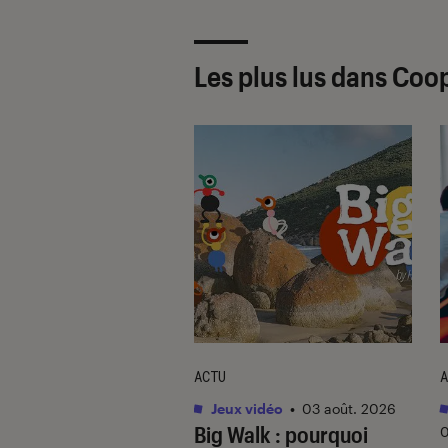
Les plus lus dans Coo
ACTU
A
ines et jeux
•
Jeux vidéo
•
03 août. 2026
Big Walk
: pourquoi
 2026
0