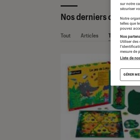
sur notre c
sécuriser vo
Nos derniers contenu
Notre organ
telles que l
pouvez acce
Tout
Articles
Tests
Nos partenai
Utiliser des
l’identifica
mesure de p
Liste de no
GÉRER ME