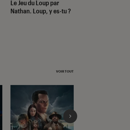
Le Jeu du Loup par
3 jeux de société 
Nathan. Loup, y es-tu ?
lutter contre le st
de la rentrée 2026
VOIR TOUT
l'Éclaireur fnac">