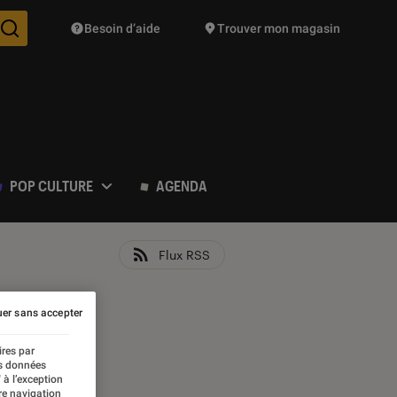
Besoin d’aide
Trouver mon magasin
Des suggestions de produits vont vous être proposées pendant vo
POP CULTURE
AGENDA
Flux RSS
er sans accepter
ires par
es données
 à l’exception
re navigation