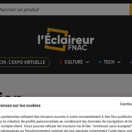
CULTURE
TECH
CHI : L'EXPO VIRTUELLE
ion
Continu
rences sur les cookies
 partenaires utilisent des traceurs soumis à votre consentement à des fins publicita
r la création de profils personnalisés en combinant les données de navigation et l
e compte client. Vous pouvez refuser les traceurs via le lien "continuer sans accepter"
 nécessaires au fonctionnement optimal de nos services notamment l’aide dans vot