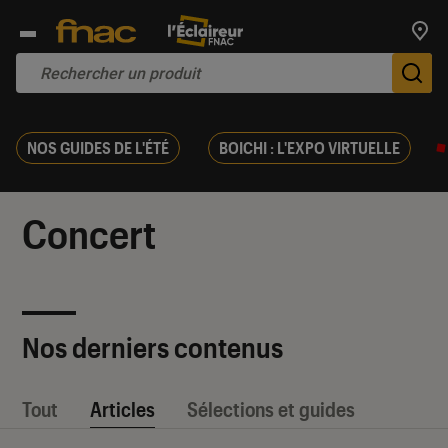
Trouv
De
NOS GUIDES DE L'ÉTÉ
BOICHI : L'EXPO VIRTUELLE
Concert
Nos derniers contenus
Tout
Articles
Sélections et guides