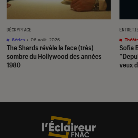
DÉCRYPTAGE
ENTRETI
Séries
•
06 août. 2026
Théâtr
The Shards
révèle la face (très)
Sofia 
sombre du Hollywood des années
“Depuis
1980
veux d