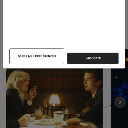
À la une de
VOIR TOUT
l'Éclaireur FNAC
GÉRER MES PRÉFÉRENCES
J'ACCEPTE
l'Éclaireur fnac">