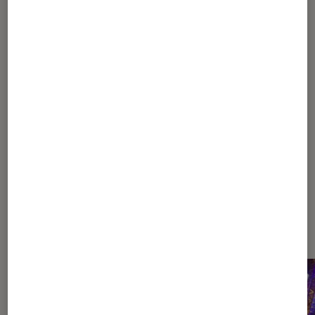
coup de griffe des Stray Cats
1
...
15
25
30
...
39
40
41
42
43
44
Les plus lus dans Concert