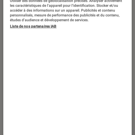
Utiliser des données de géolocalisation précises. Analyser activement
DÉCRYPTAGE
les caractéristiques de l’appareil pour l’identification. Stocker et/ou
accéder à des informations sur un appareil. Publicités et contenu
Jeux vidéo
•
20 mai. 2020
personnalisés, mesure de performance des publicités et du contenu,
Quand les concerts continuent de
études d’audience et développement de services.
Liste de nos partenaires IAB
s’organiser… dans les jeux vidéo !