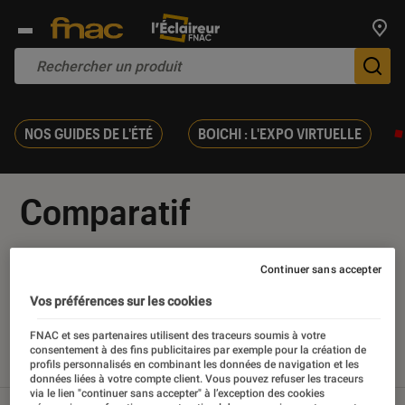
Trouv
De
NOS GUIDES DE L'ÉTÉ
BOICHI : L'EXPO VIRTUELLE
Comparatif
Continuer sans accepter
Vos préférences sur les cookies
Nos derniers contenus
FNAC et ses partenaires utilisent des traceurs soumis à votre
consentement à des fins publicitaires par exemple pour la création de
profils personnalisés en combinant les données de navigation et les
Tout
Articles
Sélections et guides
données liées à votre compte client. Vous pouvez refuser les traceurs
via le lien "continuer sans accepter" à l’exception des cookies