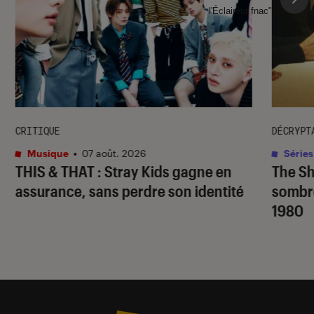
l'Éclaireur fnac">
CRITIQUE
DÉCRYPT
Musique
•
07 août. 2026
Séries
THIS & THAT
: Stray Kids gagne en
The S
assurance, sans perdre son identité
sombr
1980