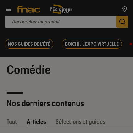
Trouv
De
NOS GUIDES DE L'ÉTÉ
BOICHI : L'EXPO VIRTUELLE
Comédie
Nos derniers contenus
Tout
Articles
Sélections et guides