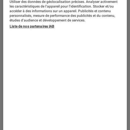
Utiliser des données de géolocalisation précises. Analyser activement
CRITIQUE
les caractéristiques de l’appareil pour l’identification. Stocker et/ou
accéder à des informations sur un appareil. Publicités et contenu
Séries
•
22 août. 2025
personnalisés, mesure de performance des publicités et du contenu,
Long Story Short
: la nouvelle pépite
études d’audience et développement de services.
Liste de nos partenaires IAB
animée de Netflix, entre absurdité et
tendresse familiale