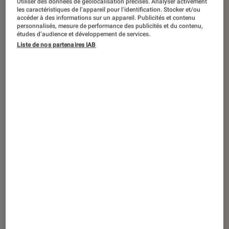
Utiliser des données de géolocalisation précises. Analyser activement
CRITIQUE
les caractéristiques de l’appareil pour l’identification. Stocker et/ou
accéder à des informations sur un appareil. Publicités et contenu
01 août. 2016
personnalisés, mesure de performance des publicités et du contenu,
« Et pendant ce temps, Simone Veille ! » :
études d’audience et développement de services.
Liste de nos partenaires IAB
une fresque féministe drôle et
incontournable