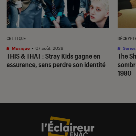
CRITIQUE
DÉCRYPT
Musique
•
07 août. 2026
Séries
THIS & THAT
: Stray Kids gagne en
The S
assurance, sans perdre son identité
sombr
1980