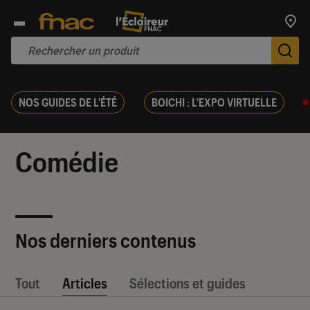
Trouv
De
NOS GUIDES DE L'ÉTÉ
BOICHI : L'EXPO VIRTUELLE
Comédie
Nos derniers contenus
Tout
Articles
Sélections et guides