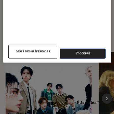
À la une de
VOIR TOUT
l'Éclaireur FNAC
GÉRER MES PRÉFÉRENCES
J'ACCEPTE
l'Éclaireur fnac">