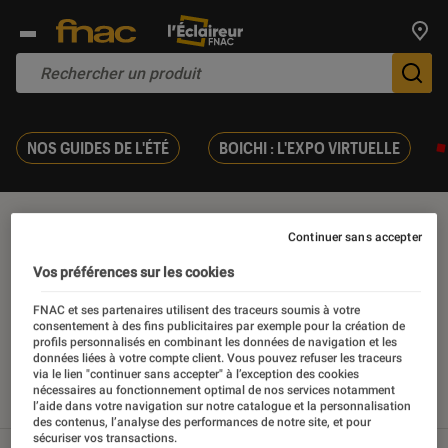
Trouv
De
NOS GUIDES DE L'ÉTÉ
BOICHI : L'EXPO VIRTUELLE
Comédie de mœurs
Continuer sans accepter
Vos préférences sur les cookies
FNAC et ses partenaires utilisent des traceurs soumis à votre
consentement à des fins publicitaires par exemple pour la création de
Nos derniers contenus
profils personnalisés en combinant les données de navigation et les
données liées à votre compte client. Vous pouvez refuser les traceurs
via le lien "continuer sans accepter" à l’exception des cookies
nécessaires au fonctionnement optimal de nos services notamment
Tout
Articles
Sélections et guides
l’aide dans votre navigation sur notre catalogue et la personnalisation
des contenus, l’analyse des performances de notre site, et pour
sécuriser vos transactions.