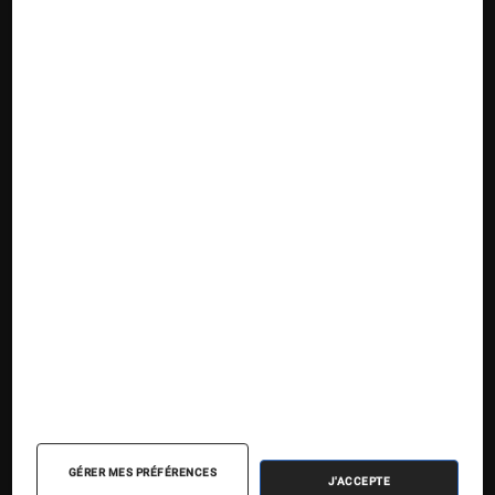
Suivez la Fnac
Nos contenus
Nos flux RSS
Articles
Tests
Dossiers
Sélections et guides
Agenda
GÉRER MES PRÉFÉRENCES
J'ACCEPTE