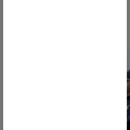
À la une de
VOIR TOUT
l'Éclaireur FNAC
l'Éclaireur fnac">