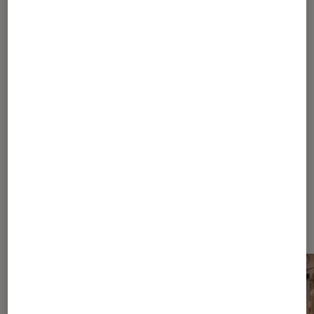
SÉLECTION
Cinéma
•
26 oct. 2021
Divorcer ? Le cinéma s’en fait toute une
comédie !
Les plus lus dans Comédie de
mœurs