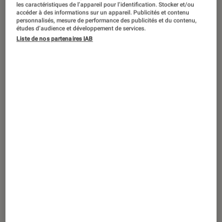
CRITIQUE
les caractéristiques de l’appareil pour l’identification. Stocker et/ou
accéder à des informations sur un appareil. Publicités et contenu
personnalisés, mesure de performance des publicités et du contenu,
Musique
•
03 oct. 2025
études d’audience et développement de services.
« The Life of a Showgirl » : que vaut le
Liste de nos partenaires IAB
nouvel album de Taylor Swift ?