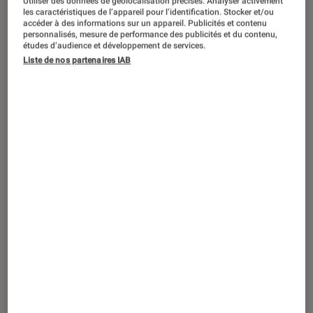
Utiliser des données de géolocalisation précises. Analyser activement
ARTICLE
les caractéristiques de l’appareil pour l’identification. Stocker et/ou
accéder à des informations sur un appareil. Publicités et contenu
Maison
•
16 nov. 2023
personnalisés, mesure de performance des publicités et du contenu,
Les meilleurs produits de découpe de la
études d’audience et développement de services.
Liste de nos partenaires IAB
gamme Cricut pour les fêtes de fin
d’année
Sponsorisé par Cricut