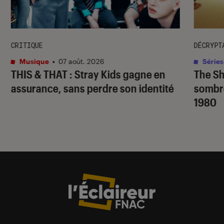
CRITIQUE
DÉCRYPT
Musique
•
07 août. 2026
Séries
THIS & THAT
: Stray Kids gagne en
The S
assurance, sans perdre son identité
sombr
1980