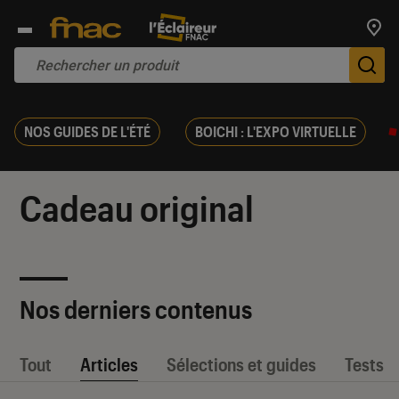
Trouv
De
NOS GUIDES DE L'ÉTÉ
BOICHI : L'EXPO VIRTUELLE
Cadeau original
Nos derniers contenus
Tout
Articles
Sélections et guides
Tests