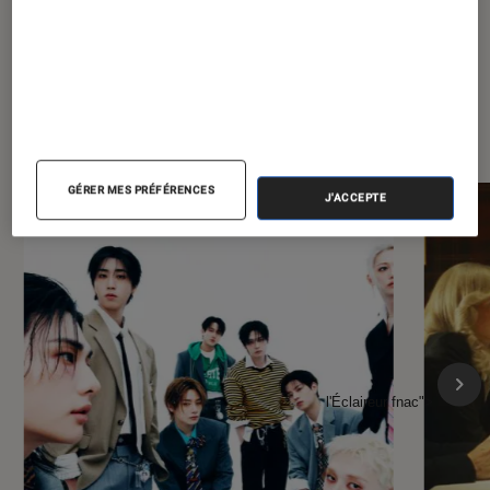
À la une de
VOIR TOUT
l'Éclaireur FNAC
GÉRER MES PRÉFÉRENCES
J'ACCEPTE
l'Éclaireur fnac">