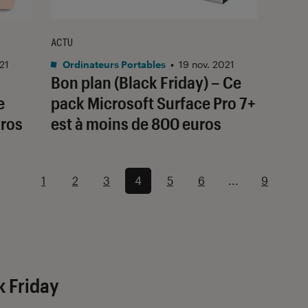
ACTU
21
Ordinateurs Portables
•
19 nov. 2021
Bon plan (Black Friday) – Ce
e
pack Microsoft Surface Pro 7+
uros
est à moins de 800 euros
1
2
3
4
5
6
...
9
k Friday