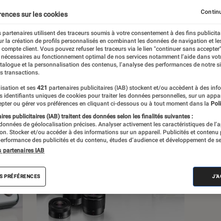
Continu
rences sur les cookies
s
 partenaires utilisent des traceurs soumis à votre consentement à des fins publicita
r la création de profils personnalisés en combinant les données de navigation et l
e compte client. Vous pouvez refuser les traceurs via le lien "continuer sans accepter"
 guides
Tests
 nécessaires au fonctionnement optimal de nos services notamment l’aide dans vot
atalogue et la personnalisation des contenus, l’analyse des performances de notre si
s transactions.
isation et ses
421
partenaires publicitaires (IAB) stockent et/ou accèdent à des inf
es identifiants uniques de cookies pour traiter les données personnelles, sur un appa
pter ou gérer vos préférences en cliquant ci-dessous ou à tout moment dans la
Poli
res publicitaires (IAB) traitent des données selon les finalités suivantes :
 données de géolocalisation précises. Analyser activement les caractéristiques de l’
tion. Stocker et/ou accéder à des informations sur un appareil. Publicités et contenu
erformance des publicités et du contenu, études d’audience et développement de se
s partenaires IAB
S PRÉFÉRENCES
J'