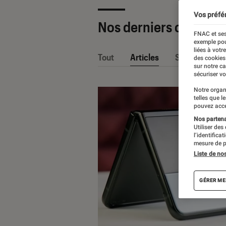
Vos préfé
Nos derniers contenu
FNAC et ses
exemple pou
liées à votr
Tout
Articles
Sélections et
des cookies
sur notre c
sécuriser vo
Notre organ
telles que l
pouvez acce
Nos partenai
Utiliser des
l’identifica
mesure de p
Liste de no
GÉRER ME