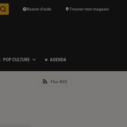
Besoin d’aide
Trouver mon magasin
Des suggestions de produits vont vous être proposées pendant vo
POP CULTURE
AGENDA
Flux RSS