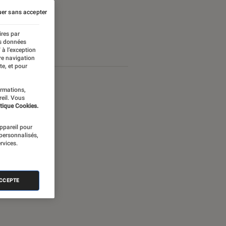
er sans accepter
ires par
es données
 à l’exception
re navigation
te, et pour
ormations,
reil. Vous
tique Cookies.
appareil pour
 personnalisés,
rvices.
ACCEPTE