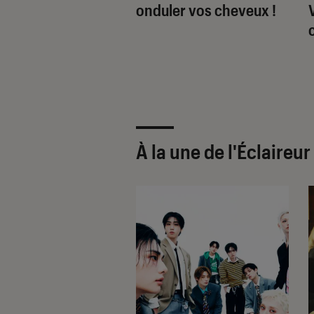
ante simple et
onduler vos cheveux !
ce !
À la une de
l'Éclaireu