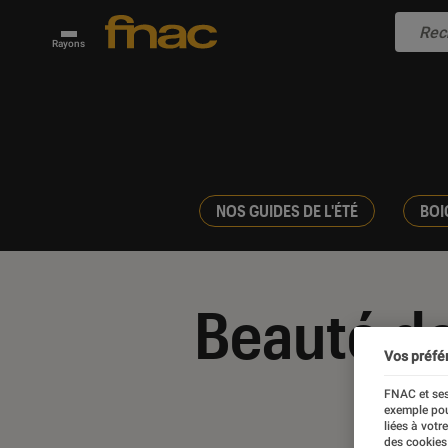
Rayons
NOS GUIDES DE L'ÉTÉ
BOI
Beauté d
Vos préfé
FNAC et ses
exemple pou
liées à votr
des cookies