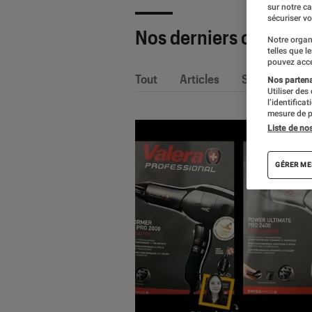
sur notre c
sécuriser vo
Nos derniers contenu
Notre organ
telles que l
pouvez acce
Tout
Articles
Sélections et
Nos partenai
Utiliser des
l’identifica
mesure de p
Liste de no
GÉRER ME