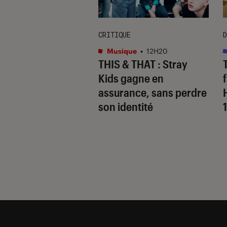
CRITIQUE
D
s
•
10H30
Musique
•
12H20
e avec les Walter
THIS & THAT
: Stray
: comment se
Kids gagne en
ne la saison 3 ?
assurance, sans perdre
son identité