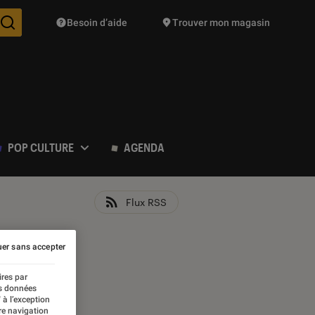
Besoin d’aide
Trouver mon magasin
Des suggestions de produits vont vous être proposées pendant vo
POP CULTURE
AGENDA
Flux RSS
er sans accepter
ires par
es données
 à l’exception
re navigation