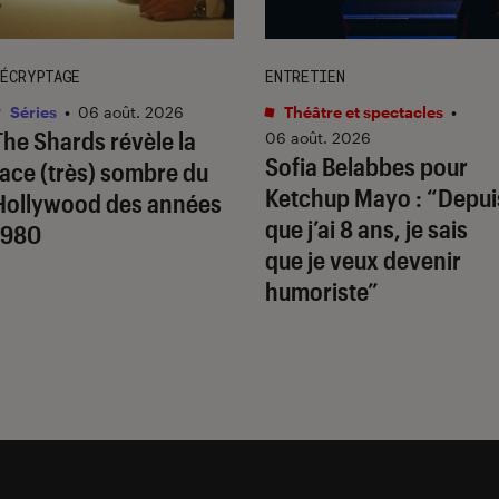
ÉCRYPTAGE
ENTRETIEN
Séries
•
06 août. 2026
Théâtre et spectacles
•
The Shards
révèle la
06 août. 2026
Sofia Belabbes pour
face (très) sombre du
Ketchup Mayo
: “Depui
Hollywood des années
que j’ai 8 ans, je sais
1980
que je veux devenir
humoriste”