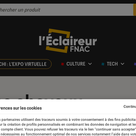
CULTURE
TECH
CHI : L'EXPO VIRTUELLE
es cheveux
Continu
rences sur les cookies
 partenaires utilisent des traceurs soumis à votre consentement à des fins publicita
r la création de profils personnalisés en combinant les données de navigation et l
e compte client. Vous pouvez refuser les traceurs via le lien "continuer sans accepter"
 nécessaires au fonctionnement optimal de nos services notamment l’aide dans vot