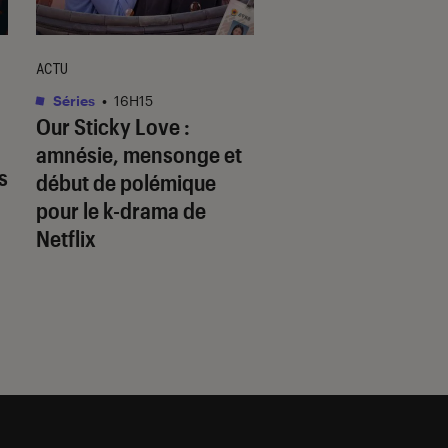
ACTU
ACTU
Séries
•
16H15
Animes
•
15H20
Our Sticky Love
:
L’héroïne au ruba
amnésie, mensonge et
prochain anime to
s
début de polémique
Netflix ?
pour le k-drama de
Netflix