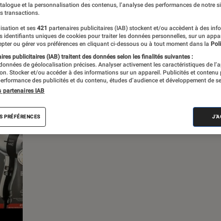
atalogue et la personnalisation des contenus, l’analyse des performances de notre si
s transactions.
s
isation et ses
421
partenaires publicitaires (IAB) stockent et/ou accèdent à des inf
es identifiants uniques de cookies pour traiter les données personnelles, sur un appa
pter ou gérer vos préférences en cliquant ci-dessous ou à tout moment dans la
Poli
 guides
Tests
res publicitaires (IAB) traitent des données selon les finalités suivantes :
 données de géolocalisation précises. Analyser activement les caractéristiques de l’
tion. Stocker et/ou accéder à des informations sur un appareil. Publicités et contenu
erformance des publicités et du contenu, études d’audience et développement de se
s partenaires IAB
S PRÉFÉRENCES
J'