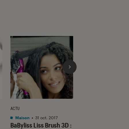
ACTU
ACTU
Maison
•
31 oct. 2017
Maison
•
11 mar. 202
BaByliss Liss Brush 3D :
Dyson révolutionn