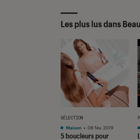
Les plus lus dans Bea
SÉLECTION
P
on
•
02 déc. 2016
Maison
•
08 fév. 2019
Brush, une brosse
5 boucleurs pour