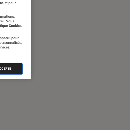
te, et pour
ormations,
reil. Vous
tique Cookies.
appareil pour
 personnalisés,
rvices.
ACCEPTE