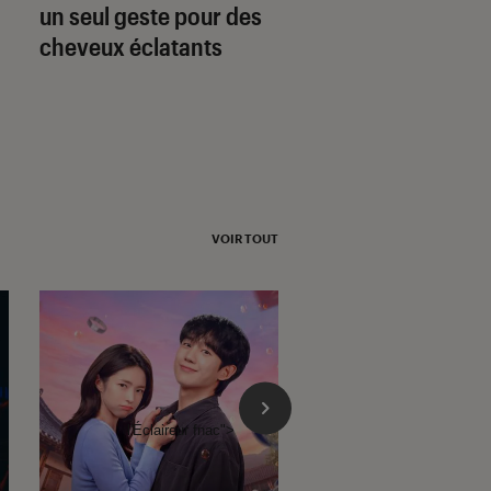
un seul geste pour des
lissage de cheveu
cheveux éclatants
avec Corrale
VOIR TOUT
l'Éclaireur fnac">