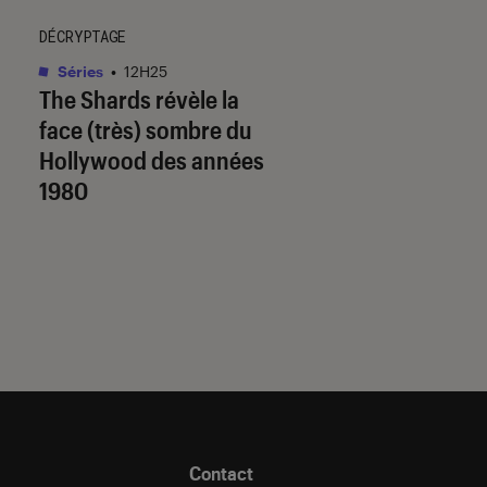
DÉCRYPTAGE
ACTU
Séries
•
12H25
Séries
•
12H05
The Shards
révèle la
The Shards
: la sé
face (très) sombre du
est-elle fidèle au
Hollywood des années
de Bret Easton Elli
1980
Contact