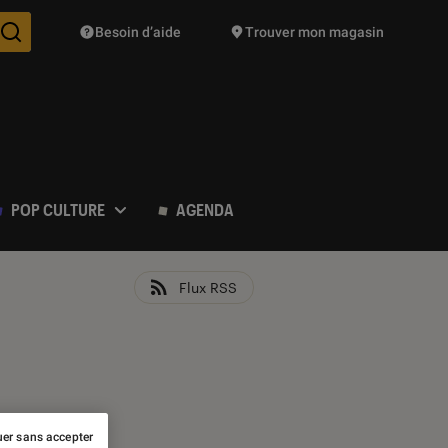
Besoin d’aide
Trouver mon magasin
Des suggestions de produits vont vous être proposées pendant vo
POP CULTURE
AGENDA
Flux RSS
er sans accepter