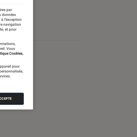
ires par
es données
 à l’exception
re navigation
te, et pour
ormations,
reil. Vous
tique Cookies.
appareil pour
 personnalisés,
rvices.
ACCEPTE