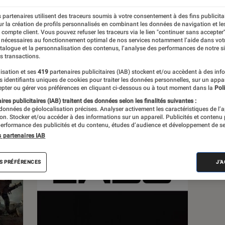
 partenaires utilisent des traceurs soumis à votre consentement à des fins publicita
s
r la création de profils personnalisés en combinant les données de navigation et l
e compte client. Vous pouvez refuser les traceurs via le lien "continuer sans accepter"
 nécessaires au fonctionnement optimal de nos services notamment l’aide dans vot
atalogue et la personnalisation des contenus, l’analyse des performances de notre si
 guides
s transactions.
isation et ses
419
partenaires publicitaires (IAB) stockent et/ou accèdent à des inf
es identifiants uniques de cookies pour traiter les données personnelles, sur un appa
pter ou gérer vos préférences en cliquant ci-dessous ou à tout moment dans la
Poli
res publicitaires (IAB) traitent des données selon les finalités suivantes :
 données de géolocalisation précises. Analyser activement les caractéristiques de l’
tion. Stocker et/ou accéder à des informations sur un appareil. Publicités et contenu
erformance des publicités et du contenu, études d’audience et développement de se
s partenaires IAB
S PRÉFÉRENCES
J'