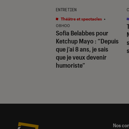
ENTRETIEN
C
classé
•
11H30
’une époque :
Théâtre et spectacles
•
e Assistant cède
08H00
Sofia Belabbes pour
ellement la place à
Ketchup Mayo
: “Depuis
ni
que j’ai 8 ans, je sais
que je veux devenir
humoriste”
Nos co