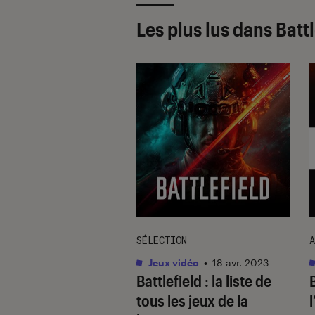
Les plus lus dans Battl
SÉLECTION
A
vidéo
•
20 nov. 2018
Jeux vidéo
•
18 avr. 2023
field V : opération
Battlefield : la liste de
ie ?
tous les jeux de la