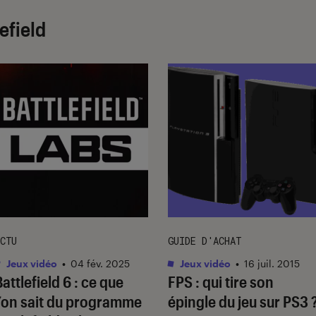
efield
CTU
GUIDE D'ACHAT
Jeux vidéo
•
04 fév. 2025
Jeux vidéo
•
16 juil. 2015
Battlefield 6
: ce que
FPS : qui tire son
l’on sait du programme
épingle du jeu sur PS3 