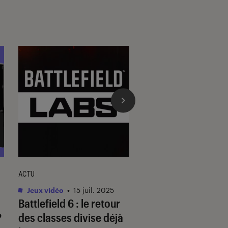
ACTU
ACTU
Jeux vidéo
•
15 juil. 2025
Jeux vidéo
•
16 sep. 
Battlefield 6
: le retour
Battlefield 2042 : 
?
des classes divise déjà
les infos sur le no