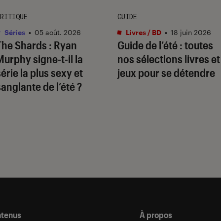
RITIQUE
GUIDE
Séries
•
05 août. 2026
Livres / BD
•
18 juin 2026
The Shards
: Ryan
Guide de l’été : toutes
Murphy signe-t-il la
nos sélections livres et
série la plus sexy et
jeux pour se détendre
sanglante de l’été ?
ntenus
À propos