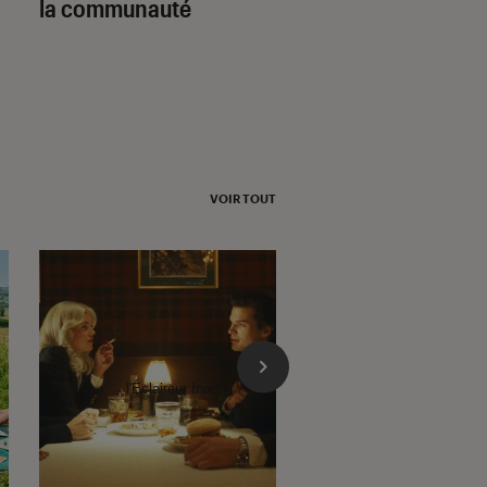
la communauté
opus !
VOIR TOUT
l'Éclaireur fnac">